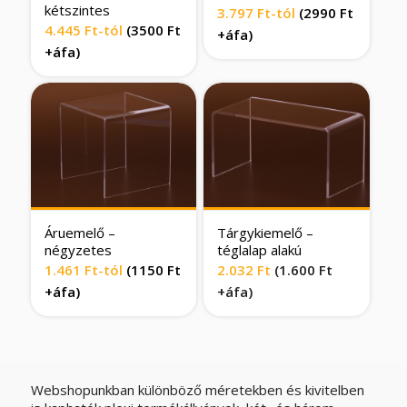
kétszintes
3.797
Ft
-tól
(2990 Ft
4.445
Ft
-tól
(3500 Ft
+áfa)
+áfa)
Áruemelő –
Tárgykiemelő –
négyzetes
téglalap alakú
1.461
Ft
-tól
(1150 Ft
2.032
Ft
(
1.600
Ft
+áfa)
+áfa)
Webshopunkban különböző méretekben és kivitelben