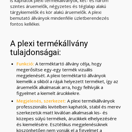
is kaphatók plexi termékállványok, két- és három
szintes áruemelők, négyzetes és téglalap alakú
tárgykiemelők és kör alakú áruemelők. A plexi
bemutató állványok mindenféle üzletberendezés
fontos kellékei.
A plexi termékállvány
tulajdonságai:
Funkció:
A terméktartó állvány célja, hogy
megerősítse egy-egy termék vizuális
megjelenését. A plexi terméktartó állványok
kiemelik a síkból a rájuk helyezett terméket, így az
áruemelők alkalmasak arra, hogy felhívják a
figyelmet a kiemelt árucikkekre.
Megjelenés, szerkezet:
A plexi termékállványok
professzionális kivitelben kaphatók, stabil és merev
szerkezetük miatt kiválóan alkalmasak kis- és
közepes súlyú termékek, árucikkek elhelyezésére
és kiemelésére. Esztétikus megjelenésüknek
köszönhetően nem vonják el a figyelmet a