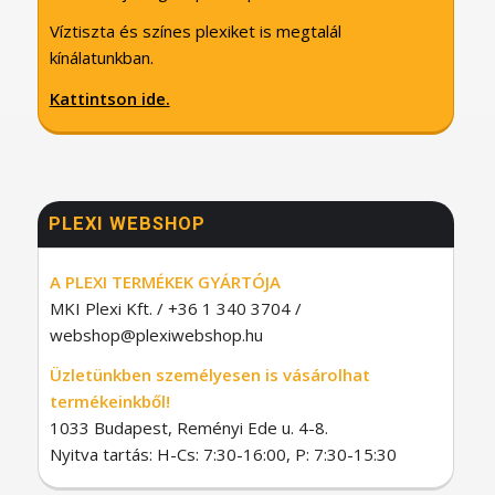
Víztiszta és színes plexiket is megtalál
kínálatunkban.
Kattintson ide.
PLEXI WEBSHOP
A PLEXI TERMÉKEK GYÁRTÓJA
MKI Plexi Kft. / +36 1 340 3704 /
webshop@plexiwebshop.hu
Üzletünkben személyesen is vásárolhat
termékeinkből!
1033 Budapest, Reményi Ede u. 4-8.
Nyitva tartás: H-Cs: 7:30-16:00, P: 7:30-15:30