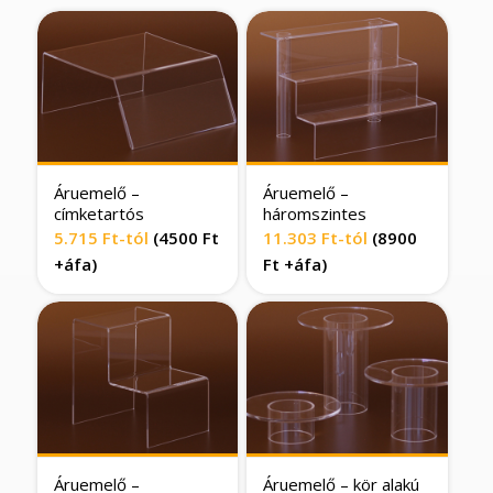
Áruemelő –
Áruemelő –
címketartós
háromszintes
5.715
Ft
-tól
(4500 Ft
11.303
Ft
-tól
(8900
+áfa)
Ft +áfa)
Áruemelő –
Áruemelő – kör alakú