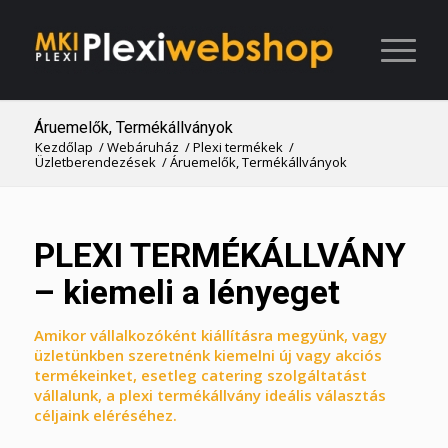
Áruemelők, Termékállványok
Kezdőlap
/
Webáruház
/
Plexi termékek
/
Üzletberendezések
/
Áruemelők, Termékállványok
PLEXI TERMÉKÁLLVÁNY
– kiemeli a lényeget
Amikor vállalkozóként kiállításra megyünk, vagy
üzletünkben szeretnénk kiemelni új vagy akciós
termékeinket, esetleg catering szolgáltatást
vállalunk, a plexi termékállvány ideális választás
céljaink eléréséhez.