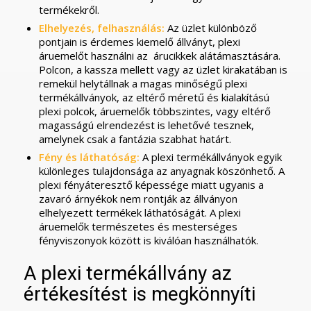
termékekről.
Elhelyezés, felhasználás:
Az üzlet különböző
pontjain is érdemes kiemelő állványt, plexi
áruemelőt használni az árucikkek alátámasztására.
Polcon, a kassza mellett vagy az üzlet kirakatában is
remekül helytállnak a magas minőségű plexi
termékállványok, az eltérő méretű és kialakítású
plexi polcok, áruemelők többszintes, vagy eltérő
magasságú elrendezést is lehetővé tesznek,
amelynek csak a fantázia szabhat határt.
Fény és láthatóság:
A plexi termékállványok egyik
különleges tulajdonsága az anyagnak köszönhető. A
plexi fényáteresztő képessége miatt ugyanis a
zavaró árnyékok nem rontják az állványon
elhelyezett termékek láthatóságát. A plexi
áruemelők természetes és mesterséges
fényviszonyok között is kiválóan használhatók.
A plexi termékállvány az
értékesítést is megkönnyíti