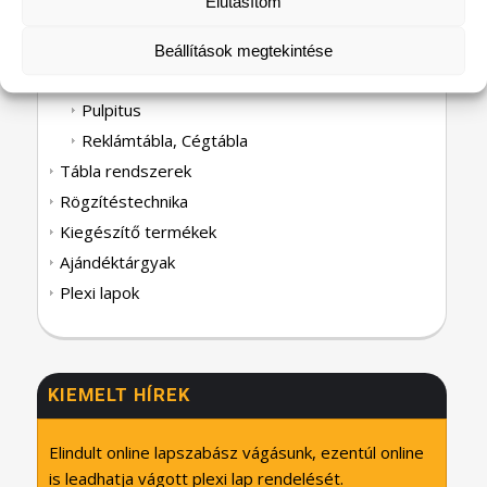
Elutasítom
Tolltartó
Ollótartó
Beállítások megtekintése
Plexi védőfal
Pulpitus
Reklámtábla, Cégtábla
Tábla rendszerek
Rögzítéstechnika
Kiegészítő termékek
Ajándéktárgyak
Plexi lapok
KIEMELT HÍREK
Elindult online lapszabász vágásunk, ezentúl online
is leadhatja vágott plexi lap rendelését.