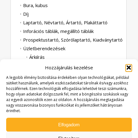
Bura, kubus
Díj
Laptartó, Névtartó, Ártartó, Plakáttartó
Inforációs táblák, megállító táblák
Prospektustartó, Szórólaptartó, Kiadványtartó
Üzletberendezések
Árkiírás
Áruemelők, Termékállványok
Hozzájárulás kezelése
Ékszertartó
A legjobb élmény biztosítása érdekében olyan technológiákat, például
Könyvtartó
sütiket használunk, amelyek eszközadatokat tárolnak és/vagy azokhoz
hozzáférnek. Ezen technológiák elfogadása lehetővé teszi számunkra,
Szemüvegtartó
hogy olyan adatokat dolgozzunk fel, mint a böngészési szokások vagy
Tányértartó
az egyedi azonosítók ezen az oldalon. A hozzájárulás megtagadása
vagy visszavonása bizonyos funkciókat és jellemzőket hátrányosan
Pénzvisszaadó
érinthet.
Kínálók
Elfogadom
Cukrászat
Vitrin, display