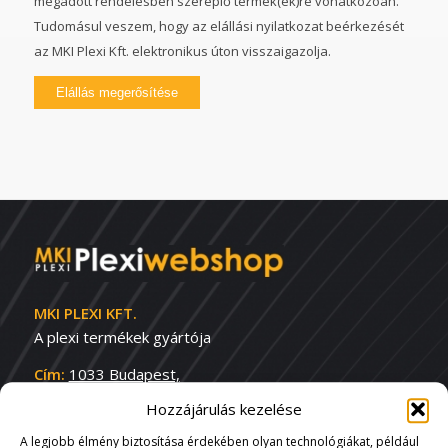
megadott rendelésben szereplő termék(ek)re vonatkozóan.
Tudomásul veszem, hogy az elállási nyilatkozat beérkezését
az MKI Plexi Kft. elektronikus úton visszaigazolja.
MKI PLEXI KFT.
A plexi termékek gyártója
Cím:
1033 Budapest,
Reményi Ede u. 4-8.
Hozzájárulás kezelése
Tel:
+36 1 340-3704
A legjobb élmény biztosítása érdekében olyan technológiákat, például
Email:
info@mkiplexi.hu