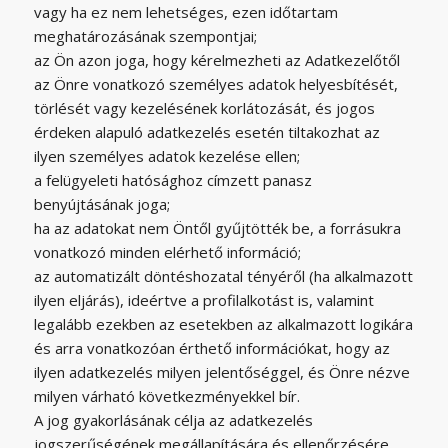
vagy ha ez nem lehetséges, ezen időtartam
meghatározásának szempontjai;
az Ön azon joga, hogy kérelmezheti az Adatkezelőtől
az Önre vonatkozó személyes adatok helyesbítését,
törlését vagy kezelésének korlátozását, és jogos
érdeken alapuló adatkezelés esetén tiltakozhat az
ilyen személyes adatok kezelése ellen;
a felügyeleti hatósághoz címzett panasz
benyújtásának joga;
ha az adatokat nem Öntől gyűjtötték be, a forrásukra
vonatkozó minden elérhető információ;
az automatizált döntéshozatal tényéről (ha alkalmazott
ilyen eljárás), ideértve a profilalkotást is, valamint
legalább ezekben az esetekben az alkalmazott logikára
és arra vonatkozóan érthető információkat, hogy az
ilyen adatkezelés milyen jelentőséggel, és Önre nézve
milyen várható következményekkel bír.
A jog gyakorlásának célja az adatkezelés
jogszerűségének megállapítására és ellenőrzésére