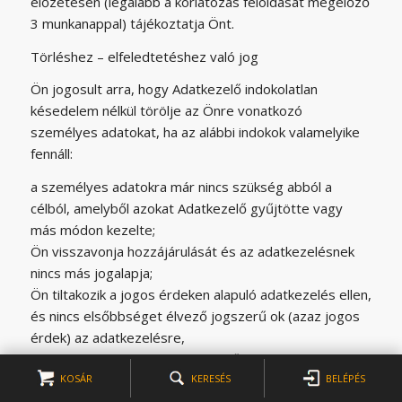
előzetesen (legalább a korlátozás feloldását megelőző
3 munkanappal) tájékoztatja Önt.
Törléshez – elfeledtetéshez való jog
Ön jogosult arra, hogy Adatkezelő indokolatlan
késedelem nélkül törölje az Önre vonatkozó
személyes adatokat, ha az alábbi indokok valamelyike
fennáll:
a személyes adatokra már nincs szükség abból a
célból, amelyből azokat Adatkezelő gyűjtötte vagy
más módon kezelte;
Ön visszavonja hozzájárulását és az adatkezelésnek
nincs más jogalapja;
Ön tiltakozik a jogos érdeken alapuló adatkezelés ellen,
és nincs elsőbbséget élvező jogszerű ok (azaz jogos
érdek) az adatkezelésre,
a személyes adatokat Adatkezelő jogellenesen kezelte
KOSÁR
KERESÉS
BELÉPÉS
és ez a panasz alapján megállapítást nyert,