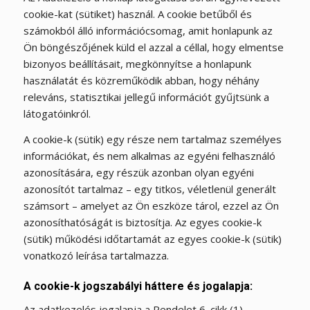
cookie-kat (sütiket) használ. A cookie betűből és
számokból álló információcsomag, amit honlapunk az
Ön böngészőjének küld el azzal a céllal, hogy elmentse
bizonyos beállításait, megkönnyítse a honlapunk
használatát és közreműködik abban, hogy néhány
releváns, statisztikai jellegű információt gyűjtsünk a
látogatóinkról.
A cookie-k (sütik) egy része nem tartalmaz személyes
információkat, és nem alkalmas az egyéni felhasználó
azonosítására, egy részük azonban olyan egyéni
azonosítót tartalmaz – egy titkos, véletlenül generált
számsort – amelyet az Ön eszköze tárol, ezzel az Ön
azonosíthatóságát is biztosítja. Az egyes cookie-k
(sütik) működési időtartamát az egyes cookie-k (sütik)
vonatkozó leírása tartalmazza.
A cookie-k jogszabályi háttere és jogalapja:
Az adatkezelés jogalapja a Rendelet 6. cikk (1)