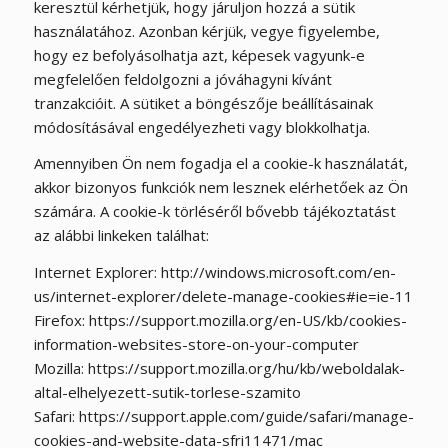
keresztül kérhetjük, hogy járuljon hozzá a sütik
használatához. Azonban kérjük, vegye figyelembe,
hogy ez befolyásolhatja azt, képesek vagyunk-e
megfelelően feldolgozni a jóváhagyni kívánt
tranzakcióit. A sütiket a böngészője beállításainak
módosításával engedélyezheti vagy blokkolhatja.
Amennyiben Ön nem fogadja el a cookie-k használatát,
akkor bizonyos funkciók nem lesznek elérhetőek az Ön
számára. A cookie-k törléséről bővebb tájékoztatást
az alábbi linkeken találhat:
Internet Explorer: http://windows.microsoft.com/en-
us/internet-explorer/delete-manage-cookies#ie=ie-11
Firefox: https://support.mozilla.org/en-US/kb/cookies-
information-websites-store-on-your-computer
Mozilla: https://support.mozilla.org/hu/kb/weboldalak-
altal-elhelyezett-sutik-torlese-szamito
Safari: https://support.apple.com/guide/safari/manage-
cookies-and-website-data-sfri11471/mac