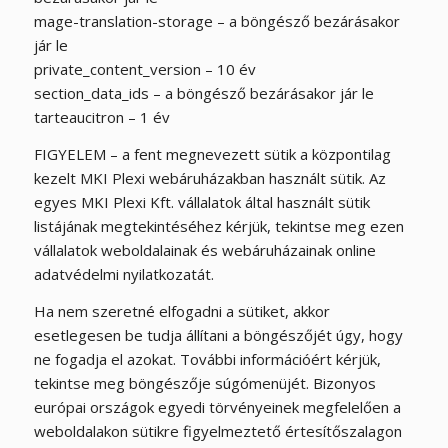
mage-translation-storage – a böngésző bezárásakor
jár le
private_content_version – 10 év
section_data_ids – a böngésző bezárásakor jár le
tarteaucitron – 1 év
FIGYELEM – a fent megnevezett sütik a központilag
kezelt MKI Plexi webáruházakban használt sütik. Az
egyes MKI Plexi Kft. vállalatok által használt sütik
listájának megtekintéséhez kérjük, tekintse meg ezen
vállalatok weboldalainak és webáruházainak online
adatvédelmi nyilatkozatát.
Ha nem szeretné elfogadni a sütiket, akkor
esetlegesen be tudja állítani a böngészőjét úgy, hogy
ne fogadja el azokat. További információért kérjük,
tekintse meg böngészője súgómenüjét. Bizonyos
európai országok egyedi törvényeinek megfelelően a
weboldalakon sütikre figyelmeztető értesítőszalagon