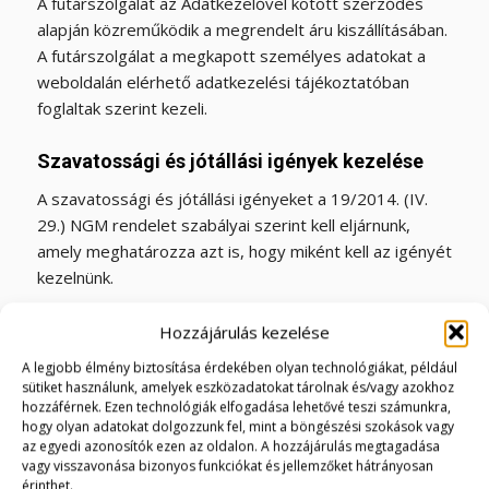
A futárszolgálat az Adatkezelővel kötött szerződés
alapján közreműködik a megrendelt áru kiszállításában.
A futárszolgálat a megkapott személyes adatokat a
weboldalán elérhető adatkezelési tájékoztatóban
foglaltak szerint kezeli.
Szavatossági és jótállási igények kezelése
A szavatossági és jótállási igényeket a 19/2014. (IV.
29.) NGM rendelet szabályai szerint kell eljárnunk,
amely meghatározza azt is, hogy miként kell az igényét
kezelnünk.
Kezelt adatok
Hozzájárulás kezelése
A szavatossági és jótállási igények kezelésekor a
A legjobb élmény biztosítása érdekében olyan technológiákat, például
19/2014. (IV. 29.) NGM rendelet szabályai szerint kell
sütiket használunk, amelyek eszközadatokat tárolnak és/vagy azokhoz
hozzáférnek. Ezen technológiák elfogadása lehetővé teszi számunkra,
eljárnunk.
hogy olyan adatokat dolgozzunk fel, mint a böngészési szokások vagy
az egyedi azonosítók ezen az oldalon. A hozzájárulás megtagadása
A rendelet alapján a nálunk bejelentett szavatossági
vagy visszavonása bizonyos funkciókat és jellemzőket hátrányosan
vagy jótállási igényéről jegyzőkönyvet vagyunk
érinthet.