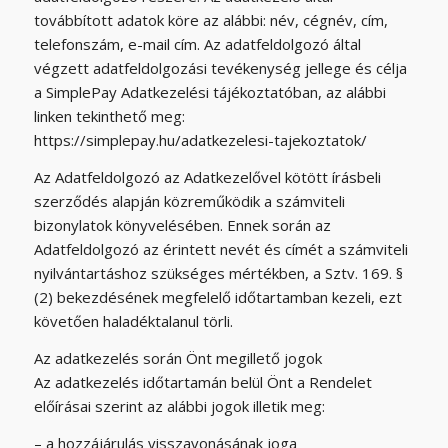
továbbított adatok köre az alábbi: név, cégnév, cím,
telefonszám, e-mail cím. Az adatfeldolgozó által
végzett adatfeldolgozási tevékenység jellege és célja
a SimplePay Adatkezelési tájékoztatóban, az alábbi
linken tekinthető meg:
https://simplepay.hu/adatkezelesi-tajekoztatok/
Az Adatfeldolgozó az Adatkezelővel kötött írásbeli
szerződés alapján közreműködik a számviteli
bizonylatok könyvelésében. Ennek során az
Adatfeldolgozó az érintett nevét és címét a számviteli
nyilvántartáshoz szükséges mértékben, a Sztv. 169. §
(2) bekezdésének megfelelő időtartamban kezeli, ezt
követően haladéktalanul törli.
Az adatkezelés során Önt megillető jogok
Az adatkezelés időtartamán belül Önt a Rendelet
előírásai szerint az alábbi jogok illetik meg:
– a hozzájárulás visszavonásának joga