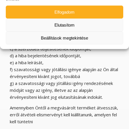
kötelesek felvenni, amelyben rögzítjük:
Elfogadom
a) az Ön nevét, címét, valamint nyilatkozatát arról,
hogy hozzájárul a jegyzőkönyvben rögzített adatainak
Elutasítom
a rendeletben meghatározottak szerinti kezeléséhez,
b) az Ön és közöttünk létrejött szerződés keretében
Beállítások megtekintése
eladott ingó dolog megnevezését, vételárát,
c) a szerződés teljesítésének időpontját,
d) a hiba bejelentésének időpontját,
e) a hiba leírását,
f) szavatossági vagy jótállási igénye alapján az Ön által
érvényesíteni kívánt jogot, továbbá
g) a szavatossági vagy jótállási igény rendezésének
módját vagy az igény, illetve az az alapján
érvényesíteni kívánt jog elutasításának indokát.
Amennyiben Öntől a megvásárolt terméket átvesszük,
erről átvételi elismervényt kell kiállítanunk, amelyen fel
kell tüntetni