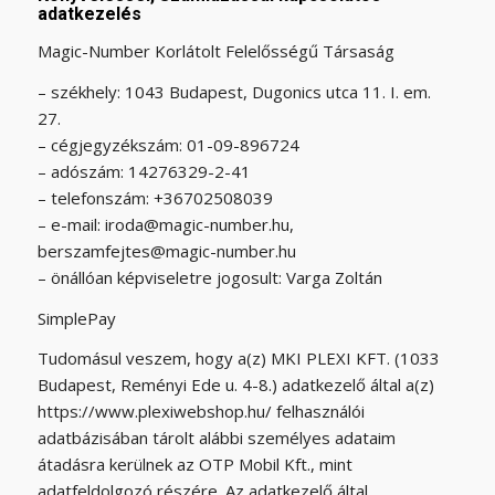
adatkezelés
Magic-Number Korlátolt Felelősségű Társaság
– székhely: 1043 Budapest, Dugonics utca 11. I. em.
27.
– cégjegyzékszám: 01-09-896724
– adószám: 14276329-2-41
– telefonszám: +36702508039
– e-mail: iroda@magic-number.hu,
berszamfejtes@magic-number.hu
– önállóan képviseletre jogosult: Varga Zoltán
SimplePay
Tudomásul veszem, hogy a(z) MKI PLEXI KFT. (1033
Budapest, Reményi Ede u. 4-8.) adatkezelő által a(z)
https://www.plexiwebshop.hu/
felhasználói
adatbázisában tárolt alábbi személyes adataim
átadásra kerülnek az OTP Mobil Kft., mint
adatfeldolgozó részére. Az adatkezelő által