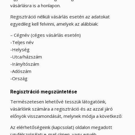
vásárlásra is a honlapon.
Regisztráció nélküli vásárlás esetén az adatokat
egyedileg kell felvinni, amelyek az alábbiak:
– Cégnév (céges vásárlás esetén)
-Teljes név
-Helység
-Utca/házszám
-Irányítószám
-Adószám
-Ország
Regisztráció megszüntetése
Természetesen lehetővé tesszük látogatóink,
vásárlóink számára a regisztráció és az azzal járó
előnyök visszamondását, melynek módja a következő:
Az elérhetőségeink (kapcsolat) oldalon megadott
ügyfélszolgálati e-mail címen, vagy egyéb