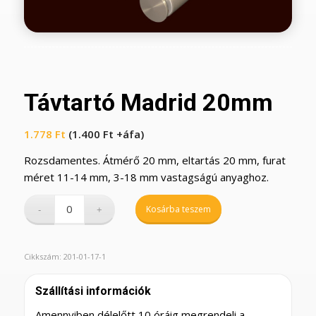
Távtartó Madrid 20mm
1.778
Ft
(
1.400
Ft
+áfa)
Rozsdamentes. Átmérő 20 mm, eltartás 20 mm, furat
méret 11-14 mm, 3-18 mm vastagságú anyaghoz.
Kosárba teszem
Cikkszám:
201-01-17-1
Szállítási információk
Amennyiben délelőtt 10 óráig megrendeli a