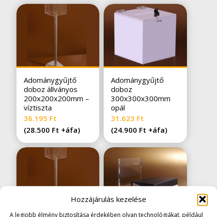
Adománygyűjtő
Adománygyűjtő
doboz állványos
doboz
200x200x200mm –
300x300x300mm
víztiszta
opál
36.195
Ft
31.623
Ft
(
28.500
Ft
+áfa)
(
24.900
Ft
+áfa)
Hozzájárulás kezelése
A legjobb élmény biztosítása érdekében olyan technológiákat, például