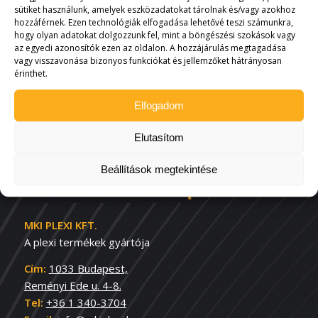
Adománygyűjtő
Díszdoboz
sütiket használunk, amelyek eszközadatokat tárolnak és/vagy azokhoz
doboz állványos
158x158mm
hozzáférnek. Ezen technológiák elfogadása lehetővé teszi számunkra,
300x300x300mm –
hogy olyan adatokat dolgozzunk fel, mint a böngészési szokások vagy
6.604
Ft
(
5.200
Ft
az egyedi azonosítók ezen az oldalon. A hozzájárulás megtagadása
víztiszta
+áfa)
vagy visszavonása bizonyos funkciókat és jellemzőket hátrányosan
47.625
Ft
érinthet.
(
37.500
Ft
+áfa)
Elfogadom
Elutasítom
Beállítások megtekintése
MKI PLEXI KFT.
A plexi termékek gyártója
Cím:
1033 Budapest,
Reményi Ede u. 4-8.
Tel:
+36 1 340-3704