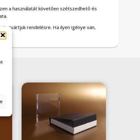
hiszen a használatát követően szétszedhető és
ata.
 is gyártjuk rendelésre. Ha ilyen igénye van,
nk
se