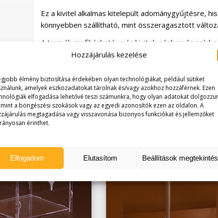
Ez a kivitel alkalmas kitelepült adománygyűjtésre, 
könnyebben szállítható, mint összeragasztott változ
A termék grafikázható, más kivitelezésben és színben
rendelés előtt keressen minket e-mailen.
Hozzájárulás kezelése
egjobb élmény biztosítása érdekében olyan technológiákat, például sütiket
ználunk, amelyek eszközadatokat tárolnak és/vagy azokhoz hozzáférnek. Ezen
hnológiák elfogadása lehetővé teszi számunkra, hogy olyan adatokat dolgozzu
, mint a böngészési szokások vagy az egyedi azonosítók ezen az oldalon. A
zájárulás megtagadása vagy visszavonása bizonyos funkciókat és jellemzőket
rányosan érinthet.
Elfogadom
Elutasítom
Beállítások megtekinté