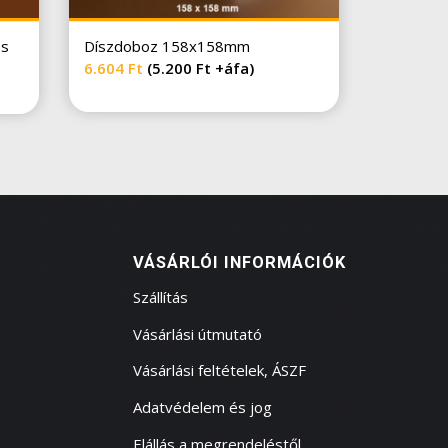
os
Díszdoboz 158x158mm
6.604
Ft
(
5.200
Ft
+áfa)
VÁSÁRLÓI INFORMÁCIÓK
Szállítás
Vásárlási útmutató
Vásárlási feltételek, ÁSZF
Adatvédelem és jog
Elállás a megrendeléstől