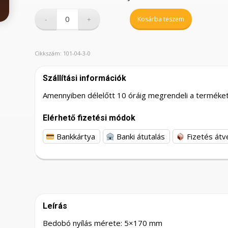
Kosárba teszem
Cikkszám:
101-04-3-0
Szállítási információk
Amennyiben délelőtt 10 óráig megrendeli a terméket,
Elérhető fizetési módok
Bankkártya
Banki átutalás
Fizetés átv
Leírás
Bedobó nyílás mérete: 5×170 mm