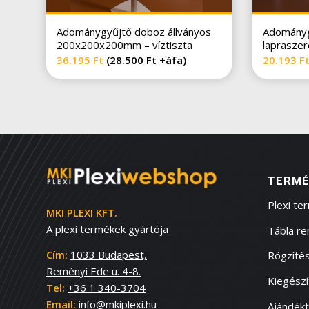
Adománygyűjtő doboz állványos
Adományg
200x200x200mm – víztiszta
laprasze
36.195
Ft
(
28.500
Ft
+áfa)
20.193
F
TERMÉ
Plexi te
MKI PLEXI KFT.
A plexi termékek gyártója
Tábla r
Cím:
1033 Budapest,
Rögzítés
Reményi Ede u. 4-8.
Kiegész
Tel:
+36 1 340-3704
Email:
info@mkiplexi.hu
Ajándék