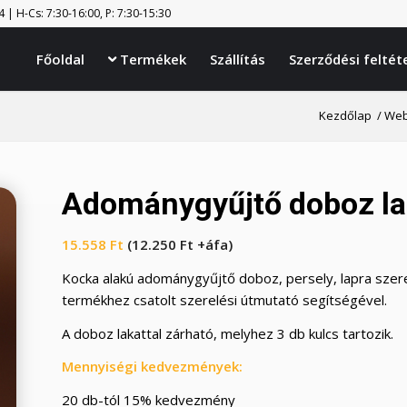
| H-Cs: 7:30-16:00, P: 7:30-15:30
Főoldal
Termékek
Szállítás
Szerződési feltét

Kezdőlap
/
Web
Adománygyűjtő doboz l
15.558
Ft
(
12.250
Ft
+áfa)
Kocka alakú adománygyűjtő doboz, persely, lapra szere
termékhez csatolt szerelési útmutató segítségével.
A doboz lakattal zárható, melyhez 3 db kulcs tartozik.
Mennyiségi kedvezmények:
20 db-tól 15% kedvezmény