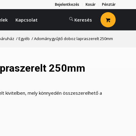
Bejelentkezés
Kosár
Pénztár
elek
Kapcsolat
áruház
/
Egyéb
/
Adománygyűjtő doboz lapraszerelt 250mm
apraszerelt 250mm
lt kivitelben, mely könnyedén összeszerelhető a