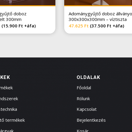
yűjtő doboz
Adománygyűjtő doboz állvány
relt 300mm
300x300x300mm – víztiszta
t
(
15.900
Ft
+áfa)
47.625
Ft
(
37.500
Ft
+áfa)
KEK
OLDALAK
rmékek
Főoldal
endszerek
Rólunk
technika
Kapcsolat
ítő termékek
Bejelentkezés
tárgyak
Kosár