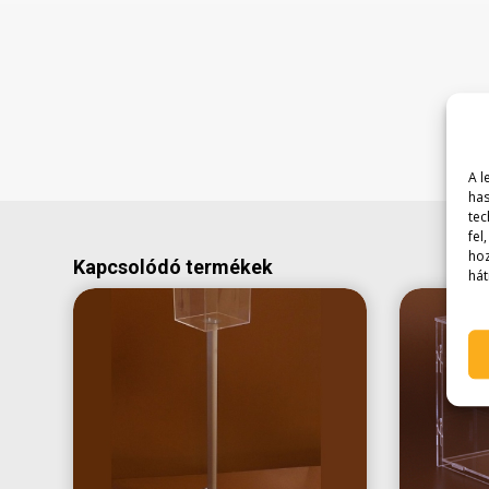
A l
has
tec
fel
hoz
Kapcsolódó termékek
hát