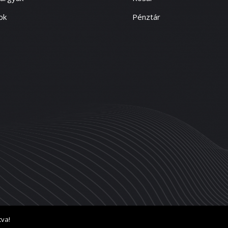
ok
Pénztár
tva!