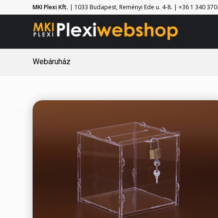
MKI Plexi Kft.
| 1033 Budapest, Reményi Ede u. 4-8. | +36 1 340 3704 
Webáruház