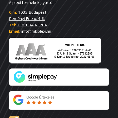
A plexi termékek gyártója
Cím:
1033 Budapest,
Reményi Ede u. 4-8.
Tel:
+36 1 340-3704
Email:
info@mkiplexi.hu