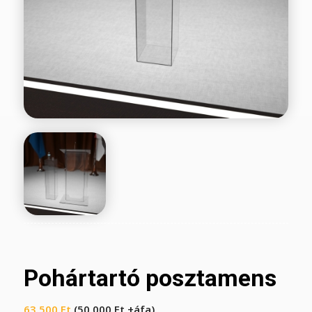
Pohártartó posztamens
63.500
Ft
(
50.000
Ft
+áfa)