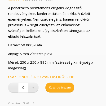
A pohártartó posztamens elegáns kiegészítő
rendezvényeken, konferenciákon és exkluzív üzleti
eseményeken. Nemcsak elegáns, hanem rendkívül
praktikus is – segít elhelyezni az előadáshoz
szükséges kellékeket, így diszkréten támogatja az
előadó felszólalását.
Listaár: 50 000,-+áfa
Anyag: 5 mm víztiszta plexi
Méret: 250 x 250 x 895 mm (szélesség x mélység x
magasság)
CSAK RENDELÉSRE! GYÁRTÁSI IDŐ: 2 HÉT
Kosárba teszem
Cikkszám:
108-08-1-0