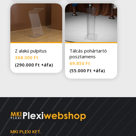
Z alakú pulpitus
Tálcás pohártartó
posztamens
368.300
Ft
69.850
Ft
(
290.000
Ft
+áfa)
(
55.000
Ft
+áfa)
MKI PLEXI KFT.