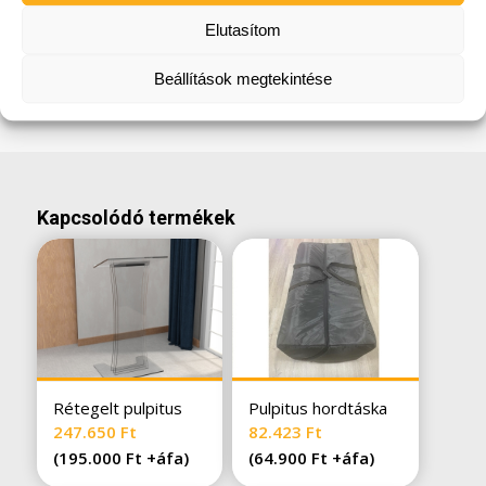
Ha fontos az esztétikus megjelenés és a
Elutasítom
rendezett eseménytér kialakítása, ez a plexi
állvány tartós megoldást kínál.
Beállítások megtekintése
Kapcsolódó termékek
Rétegelt pulpitus
Pulpitus hordtáska
247.650
Ft
82.423
Ft
(
195.000
Ft
+áfa)
(
64.900
Ft
+áfa)