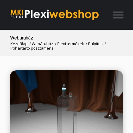
Webáruház
Kezdőlap
/
Webáruház
/
Plexi termékek
/
Pulpitus
/
Pohártartó posztamens