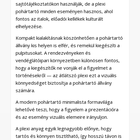
sajtótájékoztatókon használják, de a plexi
pohártartó minden eseményen hasznos, ahol
fontos az italok, előadói kellékek kulturált
elhelyezése.
Kompakt kialakításnak köszönhetően a pohártartó
állvány kis helyen is elfér, és remekül kiegészíti a
pulpitusokat. A rendezvényeken és
vendéglátóipari környezetben különösen fontos,
hogy a kiegészítők ne vonják el a figyelmet a
történésekről — az átlátszó plexi ezt a vizuális
könnyedséget biztosítja a pohártartó állvány
számára.
A modern pohártartó minimalista formavilága
lehetővé teszi, hogy a figyelem a prezentációra
és az esemény vizuális elemeire irányuljon.
A plexi anyag egyik legnagyobb előnye, hogy
tartós és könnyen tisztítható, így hosszú távon is