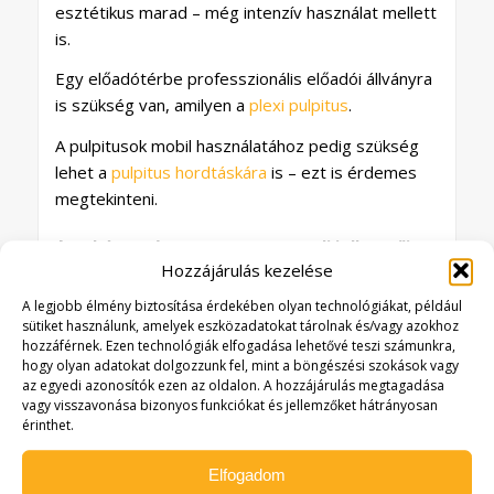
esztétikus marad – még intenzív használat mellett
is.
Egy előadótérbe professzionális előadói állványra
is szükség van, amilyen a
plexi pulpitus
.
A pulpitusok mobil használatához pedig szükség
lehet a
pulpitus hordtáskára
is – ezt is érdemes
megtekinteni.
A pohártartó posztamens egyedi jellemzői:
Hozzájárulás kezelése
Anyag: 5 mm vastag víztiszta plexi
Méret: 250 × 250 × 895 mm (szélesség ×
A legjobb élmény biztosítása érdekében olyan technológiákat, például
sütiket használunk, amelyek eszközadatokat tárolnak és/vagy azokhoz
mélység × magasság)
hozzáférnek. Ezen technológiák elfogadása lehetővé teszi számunkra,
Elegáns, modern plexi kialakítás
hogy olyan adatokat dolgozzunk fel, mint a böngészési szokások vagy
Stabil és helytakarékos kivitel
az egyedi azonosítók ezen az oldalon. A hozzájárulás megtagadása
vagy visszavonása bizonyos funkciókat és jellemzőket hátrányosan
Könnyen tisztítható felület
érinthet.
A pohártartó posztamens egyszerre praktikus
Elfogadom
rendezvénykellék és elegáns vizuális kiegészítő.