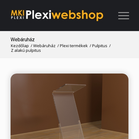
Webáruház
Kezdőlap
/
Webáruház
/
Plexi termékek
/
Pulpitus
/
Z alakú pulpitus