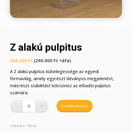
Z alakú pulpitus
368.300
Ft
(
290.000
Ft
+áfa)
A Z alakú pulpitus különlegessége az egyedi
formavilág, amely egyrészt látványos megjelenést,
másrészt stabilitást kölcsönöz az előadói pulpitus
számára.
Kosárba teszem
Cikkszám:
108-02