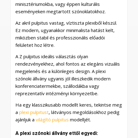
minisztériumokba, vagy éppen kulturális
eseményeken megtartott szónoklatokhoz.
Az akril pulpitus vastag, víztiszta plexiből készül.
Ez modern, ugyanakkor minimalista hatást kelt,
miközben stabil és professzionális előadói
felületet hoz létre.
A Z pulpitus ideális választás olyan
rendezvényekhez, ahol fontos az elegáns vizuális
megjelenés és a különleges design. A plexi
szónoki állvány ugyanis jól illeszkedik modern
konferenciatermekbe, szállodákba vagy
reprezentatív intézményi környezetbe.
Ha egy klasszikusabb modellt keres, tekintse meg
a
plexi pulpitust
, látványos megoldásokhoz pedig
ajánljuk a
világító pulpitus
modelljét.
A plexi szónoki állvány ettől egyedi: