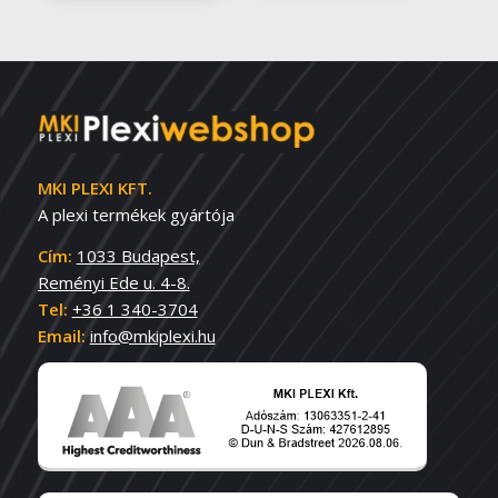
MKI PLEXI KFT.
A plexi termékek gyártója
Cím:
1033 Budapest,
Reményi Ede u. 4-8.
Tel:
+36 1 340-3704
Email:
info@mkiplexi.hu