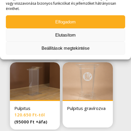
vagy visszavonása bizonyos funkciókat és jellemzőket hátrányosan
érinthet.
Elfogadom
Tálcás pohártartó
Világító, grafikázott
Elutasítom
posztamens
pulpitus
69.850
Ft
Beállítások megtekintése
(
55.000
Ft
+áfa)
Pulpitus
Pulpitus gravírozva
120.650
Ft
-tól
(95000 Ft +áfa)