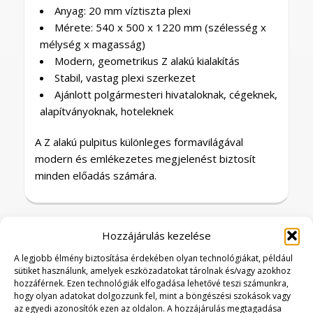
Anyag: 20 mm víztiszta plexi
Mérete:
540 x 500 x 1220
mm (
szélesség x
mélység x magasság)
Modern, geometrikus Z alakú kialakítás
Stabil, vastag plexi szerkezet
Ajánlott polgármesteri hivataloknak, cégeknek,
alapítványoknak, hoteleknek
A Z alakú pulpitus különleges formavilágával
modern és emlékezetes megjelenést biztosít
minden előadás számára.
Hozzájárulás kezelése
A legjobb élmény biztosítása érdekében olyan technológiákat, például
Kapcsolódó termékek
sütiket használunk, amelyek eszközadatokat tárolnak és/vagy azokhoz
hozzáférnek. Ezen technológiák elfogadása lehetővé teszi számunkra,
hogy olyan adatokat dolgozzunk fel, mint a böngészési szokások vagy
az egyedi azonosítók ezen az oldalon. A hozzájárulás megtagadása