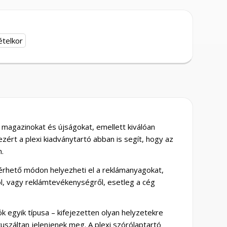
ételkor
 magazinokat és újságokat, emellett kiválóan
zért a plexi kiadványtartó abban is segít, hogy az
on.
érhető módon helyezheti el a reklámanyagokat,
l, vagy reklámtevékenységről, esetleg a cég
ók egyik típusa – kifejezetten olyan helyzetekre
kuszáltan jelenjenek meg. A plexi szórólaptartó