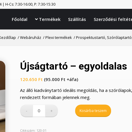
| H-Cs: 7:30-16:00, P: 7:30-15:30
Főoldal
Termékek
Szállítás
Szerződési feltét

Kezdőlap
/
Webáruház
/
Plexi termékek
/
Prospektustartó, Szórólaptartó
Újságtartó – egyoldalas
120.650
Ft
(
95.000
Ft
+áfa)
Az álló kiadványtartó ideális megoldás, ha a szórólapok
rendezett formában jelennek meg.
Kosárba teszem
Cikkszám:
120-01