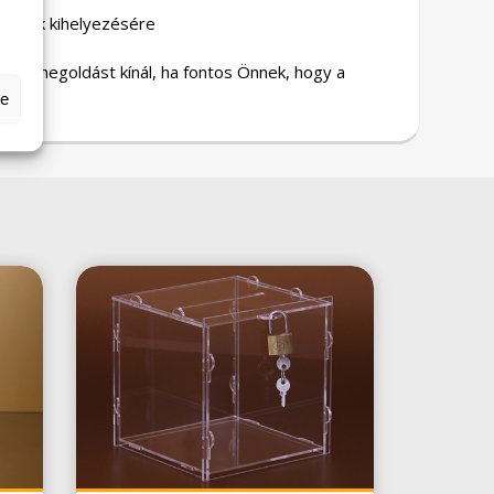
nyagok kihelyezésére
ztult megoldást kínál, ha fontos Önnek, hogy a
k.
se