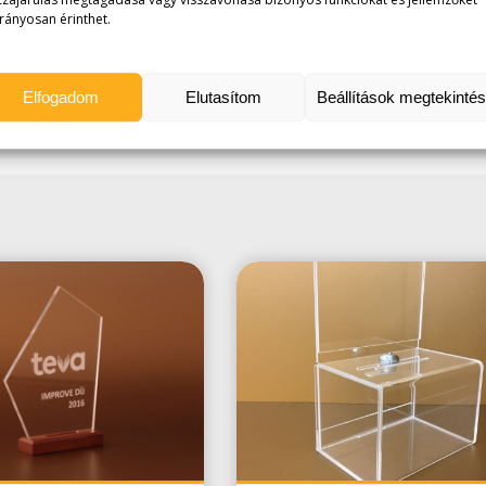
zájárulás megtagadása vagy visszavonása bizonyos funkciókat és jellemzőket
rányosan érinthet.
Ideális magazinok, katalógusok és információs a
Az egyoldalas álló kiadványtartó megbízható és letis
kiadványok, kötetek valóban észrevehetőek legyene
Elfogadom
Elutasítom
Beállítások megtekinté