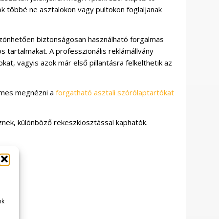
ok többé ne asztalokon vagy pultokon foglaljanak
öszönhetően biztonságosan használható forgalmas
os tartalmakat. A professzionális reklámállvány
yokat, vagyis azok már első pillantásra felkelthetik az
emes megnézni a
forgatható asztali szórólaptartókat
znek, különböző rekeszkiosztással kaphatók.
nk