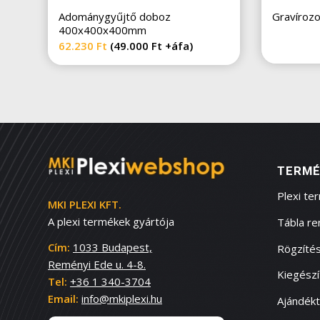
Adománygyűjtő doboz
Gravírozot
400x400x400mm
62.230
Ft
(
49.000
Ft
+áfa)
TERMÉ
Plexi te
MKI PLEXI KFT.
A plexi termékek gyártója
Tábla r
Cím:
1033 Budapest,
Rögzítés
Reményi Ede u. 4-8.
Kiegész
Tel:
+36 1 340-3704
Email:
info@mkiplexi.hu
Ajándék