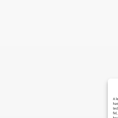
A l
has
tec
fel