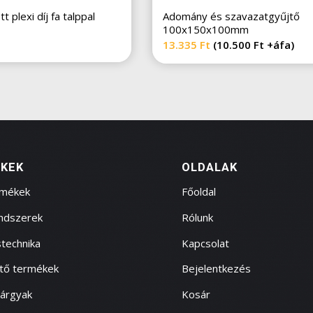
t plexi díj fa talppal
Adomány és szavazatgyűjtő
100x150x100mm
13.335
Ft
(
10.500
Ft
+áfa)
KEK
OLDALAK
rmékek
Főoldal
endszerek
Rólunk
technika
Kapcsolat
ítő termékek
Bejelentkezés
tárgyak
Kosár