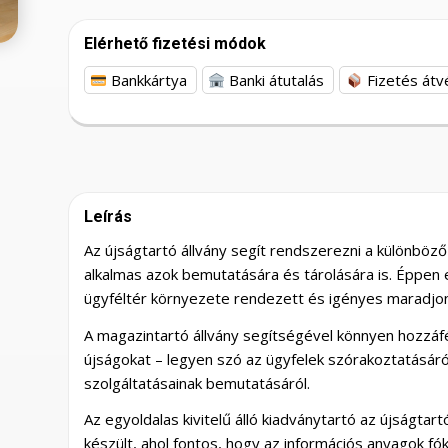
Elérhető fizetési módok
Bankkártya
Banki átutalás
Fizetés átv
Leírás
Az újságtartó állvány segít rendszerezni a különböző
alkalmas azok bemutatására és tárolására is. Éppen e
ügyféltér környezete rendezett és igényes maradj
A magazintartó állvány segítségével könnyen hozzáf
újságokat – legyen szó az ügyfelek szórakoztatásáró
szolgáltatásainak bemutatásáról.
Az egyoldalas kivitelű álló kiadványtartó az újságtart
készült, ahol fontos, hogy az információs anyagok fó