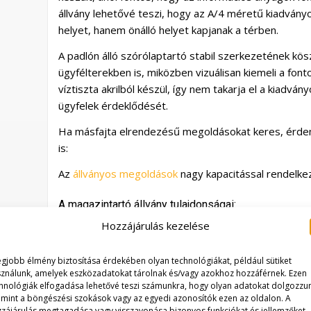
állvány lehetővé teszi, hogy az A/4 méretű kiadvány
helyet, hanem önálló helyet kapjanak a térben.
A padlón álló szórólaptartó stabil szerkezetének k
ügyfélterekben is, miközben vizuálisan kiemeli a font
víztiszta akrilból készül, így nem takarja el a kiadván
ügyfelek érdeklődését.
Ha másfajta elrendezésű megoldásokat keres, érd
is:
Az
állványos megoldások
nagy kapacitással rendelke
A magazintartó állvány tulajdonságai:
Földön álló újságtartó A/4-es méretű újsághoz
Hozzájárulás kezelése
Egyoldalas kivitelbe kapható
310 mm szélesség
egjobb élmény biztosítása érdekében olyan technológiákat, például sütiket
ználunk, amelyek eszközadatokat tárolnak és/vagy azokhoz hozzáférnek. Ezen
320 mm mélység
hnológiák elfogadása lehetővé teszi számunkra, hogy olyan adatokat dolgozzu
1510 mm magasság
, mint a böngészési szokások vagy az egyedi azonosítók ezen az oldalon. A
A magazintartó víztiszta plexiből készült