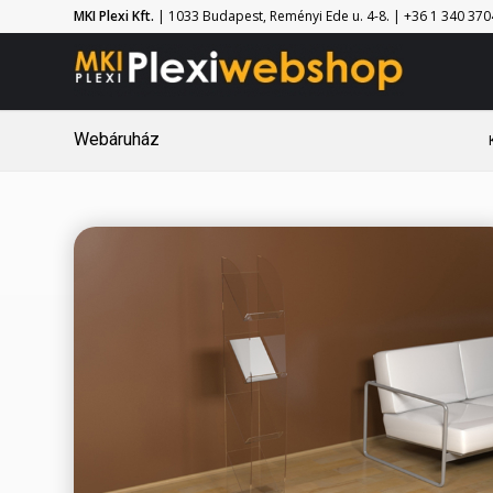
MKI Plexi Kft.
| 1033 Budapest, Reményi Ede u. 4-8. | +36 1 340 3704 
Webáruház