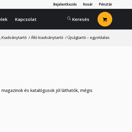
Bejelentkezés
Kosár
Pénztár
elek
Kapcsolat
, Kiadványtartó
/
Álló kiadványtartó
/
Újságtartó – egyoldalas
, magazinok és katalógusok jól láthatók, mégis