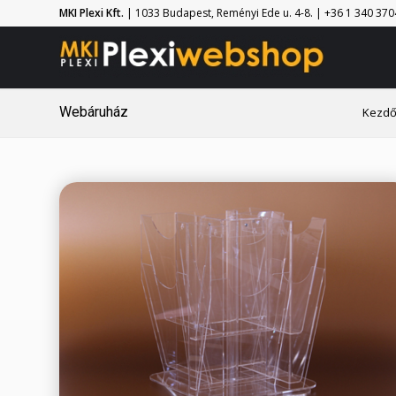
MKI Plexi Kft.
| 1033 Budapest, Reményi Ede u. 4-8. | +36 1 340 3704 
Webáruház
Kezdő