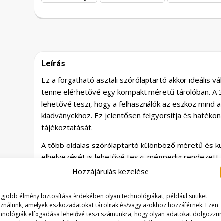
Leírás
Ez a forgatható asztali szórólaptartó akkor ideális 
tenne elérhetővé egy kompakt méretű tárolóban. A 3
lehetővé teszi, hogy a felhasználók az eszköz mind 
kiadványokhoz. Ez jelentősen felgyorsítja és hatékon
tájékoztatását.
A több oldalas szórólaptartó különböző méretű és 
elhelyezését is lehetővé teszi, mégpedig rendezett
Hozzájárulás kezelése
Az átlátszó plexi prospektustartó megjelenése letis
garancia arra, hogy a hangsúly mindig a tartalmon m
egjobb élmény biztosítása érdekében olyan technológiákat, például sütiket
űrlap.
ználunk, amelyek eszközadatokat tárolnak és/vagy azokhoz hozzáférnek. Ezen
hnológiák elfogadása lehetővé teszi számunkra, hogy olyan adatokat dolgozzu
A brosúratartó asztali kivitelben azért is népszerű,