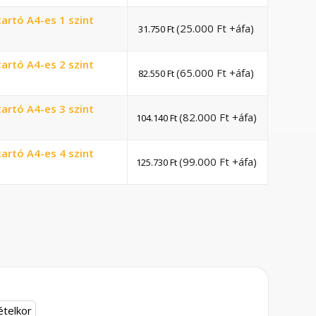
artó A4-es 1 szint
(
25.000
Ft
+áfa)
31.750
Ft
artó A4-es 2 szint
(
65.000
Ft
+áfa)
82.550
Ft
artó A4-es 3 szint
(
82.000
Ft
+áfa)
104.140
Ft
artó A4-es 4 szint
(
99.000
Ft
+áfa)
125.730
Ft
ételkor