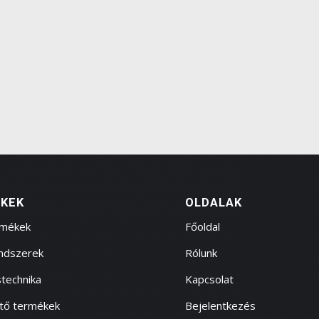
KEK
OLDALAK
rmékek
Főoldal
endszerek
Rólunk
technika
Kapcsolat
ítő termékek
Bejelentkezés