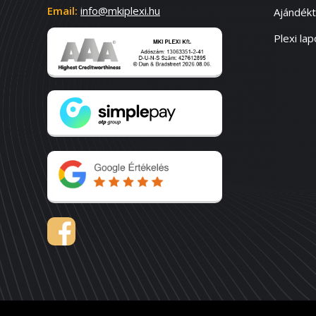
Email:
info@mkiplexi.hu
Ajándék
Plexi lap