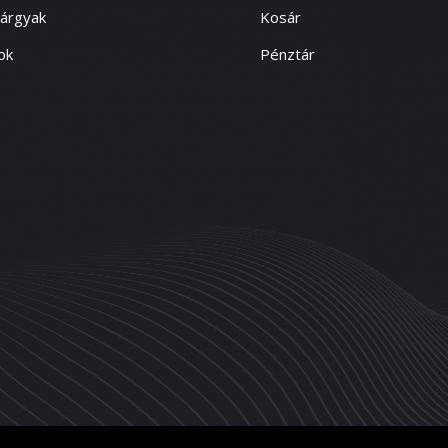
tárgyak
Kosár
ok
Pénztár