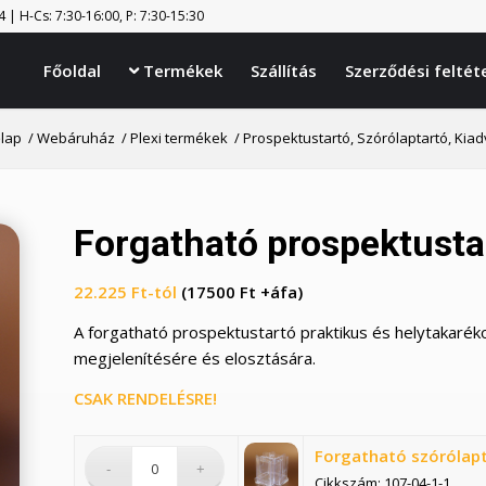
| H-Cs: 7:30-16:00, P: 7:30-15:30
Főoldal
Termékek
Szállítás
Szerződési feltét

lap
/
Webáruház
/
Plexi termékek
/
Prospektustartó, Szórólaptartó, Kia
Forgatható prospektustar
22.225
Ft
-tól
(17500 Ft +áfa)
A forgatható prospektustartó praktikus és helytakaré
megjelenítésére és elosztására.
CSAK RENDELÉSRE!
Forgatható szórólapt
Cikkszám: 107-04-1-1