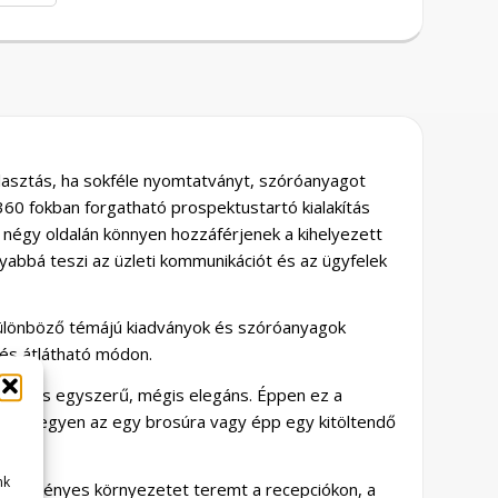
választás, ha sokféle nyomtatványt, szóróanyagot
60 fokban forgatható prospektustartó kialakítás
a négy oldalán könnyen hozzáférjenek a kihelyezett
yabbá teszi az üzleti kommunikációt és az ügyfelek
különböző témájú kiadványok és szóróanyagok
 és átlátható módon.
ztult és egyszerű, mégis elegáns. Éppen ez a
arad, legyen az egy brosúra vagy épp egy kitöltendő
nk
 mert igényes környezetet teremt a recepciókon, a