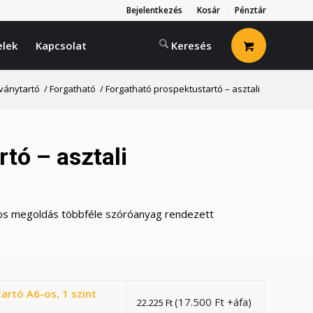
Bejelentkezés
Kosár
Pénztár
elek
Kapcsolat
dványtartó
/
Forgatható
/
Forgatható prospektustartó – asztali
tó – asztali
kos megoldás többféle szóróanyag rendezett
artó A6-os, 1 szint
(
17.500
Ft
+áfa)
22.225
Ft