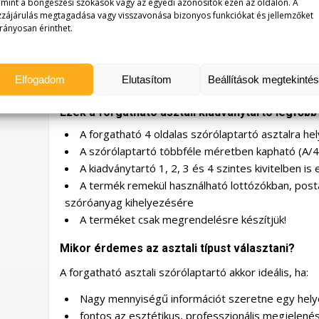
, mint a böngészési szokások vagy az egyedi azonosítók ezen az oldalon. A
pultokon vagy az ügyfélterekben.
zájárulás megtagadása vagy visszavonása bizonyos funkciókat és jellemzőket
rányosan érinthet.
Ha nagyobb kapacitású megoldásra van szüksége, t
prospektustartót
is!
Elfogadom
Elutasítom
Beállítások megtekinté
További lehetőségekért nézzen szét a különféle
szó
Ezek a forgatható asztali kiadványtartó legfőbb 
A forgatható 4 oldalas szórólaptartó asztalra hel
A szórólaptartó többféle méretben kapható (A/4,
A kiadványtartó 1, 2, 3 és 4 szintes kivitelben is
A termék remekül használható lottózókban, post
szóróanyag kihelyezésére
A terméket csak megrendelésre készítjük!
Mikor érdemes az asztali típust választani?
A forgatható asztali szórólaptartó akkor ideális, ha:
Nagy mennyiségű információt szeretne egy hely
fontos az esztétikus, professzionális megjelené