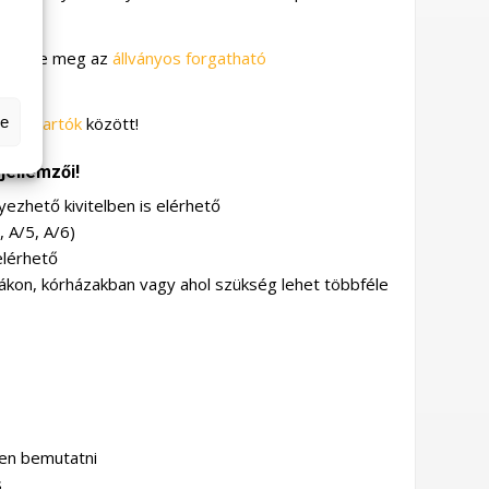
ekintse meg az
állványos forgatható
se
rólaptartók
között!
jellemzői!
yezhető kivitelben is elérhető
 A/5, A/6)
 elérhető
ákon, kórházakban vagy ahol szükség lehet többféle
en bemutatni
s