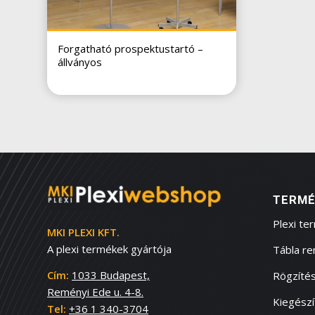
Forgatható prospektustartó –
állványos
TERMÉ
Plexi te
MKI PLEXI KFT.
A plexi termékek gyártója
Tábla r
Cím:
1033 Budapest,
Rögzítés
Reményi Ede u. 4-8.
Kiegész
Tel:
+36 1 340-3704