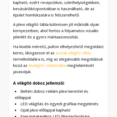
kapható, ezért recepciókon, üzlethelyiségekben,
bevásárlóközpontokban is használható, de az
épület homlokzatára is felszerelhető.
A plexi világító tábla különösen jól működik olyan
környezetben, ahol fontos a folyamatos vizuális
jelenlét és a gyors márkaazonosítás.
Ha kisebb méretű, pulton elhelyezhető megoldást
keres, látogasson el az
asztali világító tábla
termékoldalára is, míg az elegánsabb megoldások
közül az
élvilágító reklámtábla
megtekintését
javasoljuk.
A világító doboz jellemzői:
Beltéri doboz reklám plexi kerettel és
előlappal
LED világítás és egyedi grafikai megjelenés
Opál plexi előlappal kapható
Energiatakarékos LED fénytechnológia