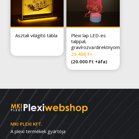
Asztali világító tábla
Plexi lap LED-es
talppal,
gravírozva/direktnyomva
25.400
Ft
(
20.000
Ft
+áfa)
MKI PLEXI KFT.
A plexi termékek gyártója