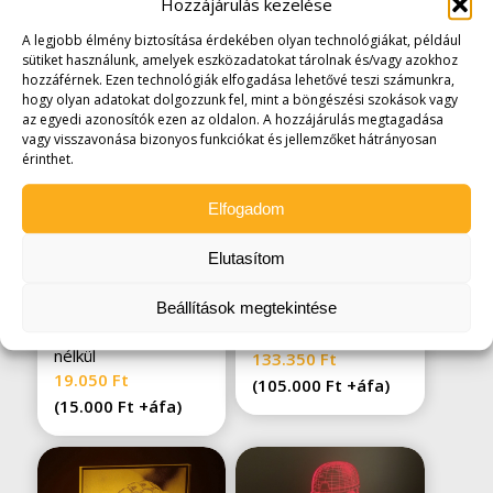
Hozzájárulás kezelése
A legjobb élmény biztosítása érdekében olyan technológiákat, például
sütiket használunk, amelyek eszközadatokat tárolnak és/vagy azokhoz
hozzáférnek. Ezen technológiák elfogadása lehetővé teszi számunkra,
hogy olyan adatokat dolgozzunk fel, mint a böngészési szokások vagy
Kapcsolódó termékek
az egyedi azonosítók ezen az oldalon. A hozzájárulás megtagadása
vagy visszavonása bizonyos funkciókat és jellemzőket hátrányosan
érinthet.
Elfogadom
Elutasítom
Beállítások megtekintése
Plexi lap LED-es
Földön álló világító
talppal, gravírozás
tábla
nélkül
133.350
Ft
19.050
Ft
(
105.000
Ft
+áfa)
(
15.000
Ft
+áfa)