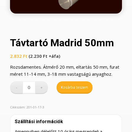
Távtartó Madrid 50mm
2.832
Ft
(
2.230
Ft
+áfa)
Rozsdamentes. Átmérő 20 mm, eltartás 50 mm, furat
méret 11-14 mm, 3-18 mm vastagságú anyaghoz.
Kosárba teszem
Cikkszám:
201-01-17-3
Szállítási információk
Amennyiben délelőtt 10 óráig megrendeli a