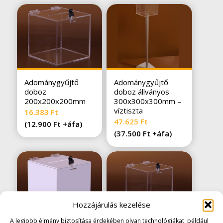
Adománygyűjtő
Adománygyűjtő
doboz
doboz állványos
200x200x200mm
300x300x300mm –
víztiszta
16.383
Ft
47.625
Ft
(
12.900
Ft
+áfa)
(
37.500
Ft
+áfa)
Hozzájárulás kezelése
A legjobb élmény biztosítása érdekében olyan technológiákat, például