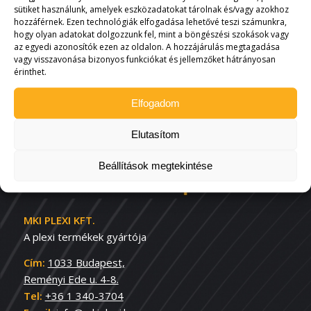
Adománygyűjtő
Adománygyűjtő
sütiket használunk, amelyek eszközadatokat tárolnak és/vagy azokhoz
doboz
doboz
hozzáférnek. Ezen technológiák elfogadása lehetővé teszi számunkra,
300x300x300mm
400x400x400mm
hogy olyan adatokat dolgozzunk fel, mint a böngészési szokások vagy
az egyedi azonosítók ezen az oldalon. A hozzájárulás megtagadása
opál
62.230
Ft
vagy visszavonása bizonyos funkciókat és jellemzőket hátrányosan
31.623
Ft
(
49.000
Ft
+áfa)
érinthet.
(
24.900
Ft
+áfa)
Elfogadom
Elutasítom
Beállítások megtekintése
MKI PLEXI KFT.
A plexi termékek gyártója
Cím:
1033 Budapest,
Reményi Ede u. 4-8.
Tel:
+36 1 340-3704