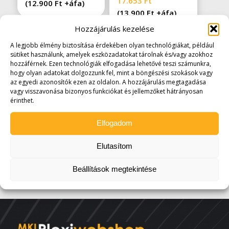
17.653
Ft
(
12.900
Ft
+áfa)
(
13.900
Ft
+áfa)
Hozzájárulás kezelése
A legjobb élmény biztosítása érdekében olyan technológiákat, például
sütiket használunk, amelyek eszközadatokat tárolnak és/vagy azokhoz
hozzáférnek. Ezen technológiák elfogadása lehetővé teszi számunkra,
hogy olyan adatokat dolgozzunk fel, mint a böngészési szokások vagy
az egyedi azonosítók ezen az oldalon. A hozzájárulás megtagadása
vagy visszavonása bizonyos funkciókat és jellemzőket hátrányosan
érinthet.
Adománygyűjtő
Gravírozott plexi díj
doboz henger
fa talppal
Elfogadom
150x150mm
15.113
Ft
Elutasítom
(
11.900
Ft
+áfa)
Beállítások megtekintése