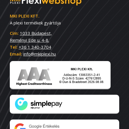
MKI PLEXI KFT.
A plexi termékek gyártója
Cím:
1033 Budapest,
Reményi Ede u. 4-8.
Tel:
+36 1 340-3704
Email:
info@mkiplexi.hu