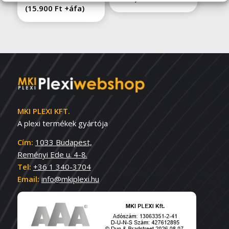
(
15.900
Ft
+áfa)
MKI PLEXI KFT.
A plexi termékek gyártója
Cím:
1033 Budapest,
Reményi Ede u. 4-8.
Tel:
+36 1 340-3704
Email:
info@mkiplexi.hu