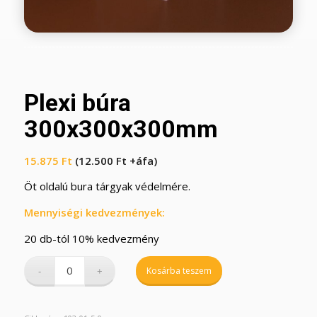
Plexi búra
300x300x300mm
15.875
Ft
(
12.500
Ft
+áfa)
Öt oldalú bura tárgyak védelmére.
Mennyiségi kedvezmények:
20 db-tól 10% kedvezmény
Kosárba teszem