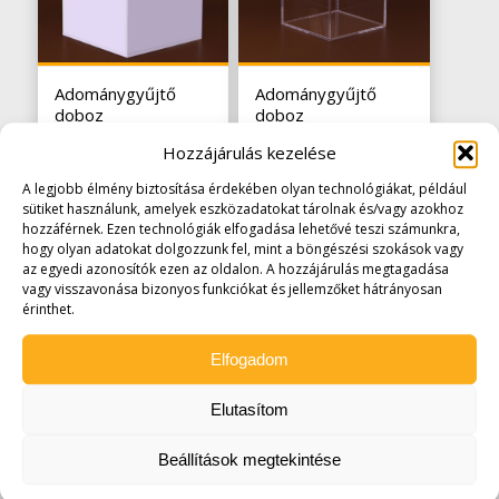
Adománygyűjtő
Adománygyűjtő
doboz
doboz
200x200x200mm
400x400x400mm
Hozzájárulás kezelése
opál
62.230
Ft
17.653
Ft
(
49.000
Ft
+áfa)
A legjobb élmény biztosítása érdekében olyan technológiákat, például
(
13.900
Ft
+áfa)
sütiket használunk, amelyek eszközadatokat tárolnak és/vagy azokhoz
hozzáférnek. Ezen technológiák elfogadása lehetővé teszi számunkra,
hogy olyan adatokat dolgozzunk fel, mint a böngészési szokások vagy
az egyedi azonosítók ezen az oldalon. A hozzájárulás megtagadása
vagy visszavonása bizonyos funkciókat és jellemzőket hátrányosan
érinthet.
Elfogadom
Elutasítom
Adománygyűjtő
Díszdoboz
doboz lapraszerelt
158x158mm
Beállítások megtekintése
300mm
6.604
Ft
(
5.200
Ft
20.193
Ft
+áfa)