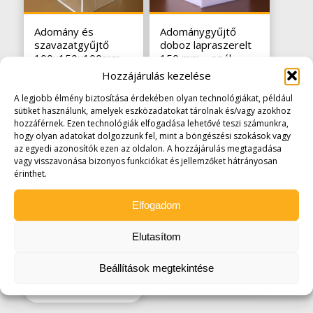
Adomány és
Adománygyűjtő
szavazatgyűjtő
doboz lapraszerelt
100x150x100mm
150 mm – opál
13.335
Ft
8.890
Ft
(
7.000
Ft
Hozzájárulás kezelése
(
10.500
Ft
+áfa)
+áfa)
A legjobb élmény biztosítása érdekében olyan technológiákat, például
sütiket használunk, amelyek eszközadatokat tárolnak és/vagy azokhoz
hozzáférnek. Ezen technológiák elfogadása lehetővé teszi számunkra,
hogy olyan adatokat dolgozzunk fel, mint a böngészési szokások vagy
az egyedi azonosítók ezen az oldalon. A hozzájárulás megtagadása
vagy visszavonása bizonyos funkciókat és jellemzőket hátrányosan
érinthet.
Elfogadom
Adománygyűjtő
Díszdoboz
Elutasítom
doboz lapraszerelt
190x190mm
200mm
4.826
Ft
(
3.800
Ft
11.557
Ft
(
9.100
Ft
Beállítások megtekintése
+áfa)
+áfa)