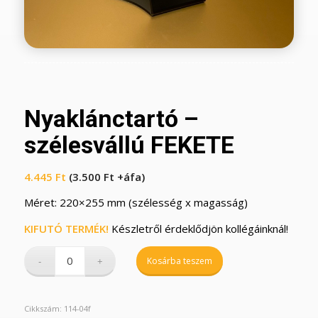
Nyaklánctartó –
szélesvállú FEKETE
4.445
Ft
(
3.500
Ft
+áfa)
Méret: 220×255 mm (szélesség x magasság)
KIFUTÓ TERMÉK!
Készletről érdeklődjön kollégáinknál!
Kosárba teszem
Cikkszám:
114-04f