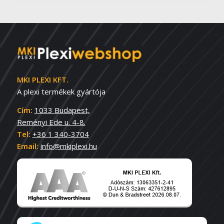
MKI PLEXI KFT.
A plexi termékek gyártója
Cím:
1033 Budapest,
Reményi Ede u. 4-8.
Tel:
+36 1 340-3704
Email:
info@mkiplexi.hu