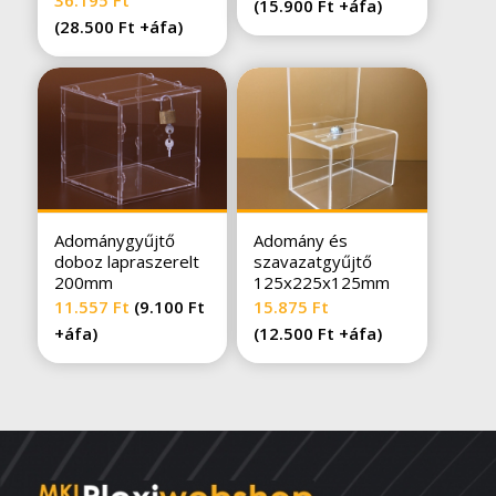
36.195
Ft
(
15.900
Ft
+áfa)
(
28.500
Ft
+áfa)
Adománygyűjtő
Adomány és
doboz lapraszerelt
szavazatgyűjtő
200mm
125x225x125mm
11.557
Ft
(
9.100
Ft
15.875
Ft
+áfa)
(
12.500
Ft
+áfa)