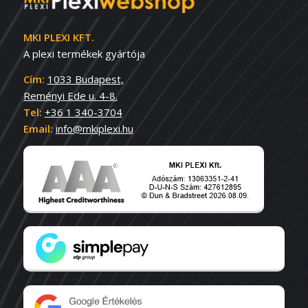
MKI PLEXI KFT.
A plexi termékek gyártója
Cím:
1033 Budapest,
Reményi Ede u. 4-8.
Tel:
+36 1 340-3704
Email:
info@mkiplexi.hu