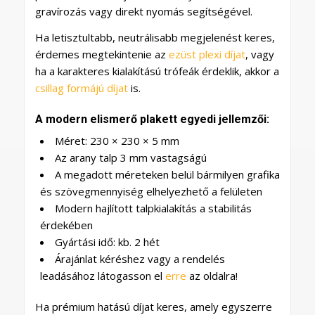
gravírozás vagy direkt nyomás segítségével.
Ha letisztultabb, neutrálisabb megjelenést keres,
érdemes megtekintenie az
ezüst plexi díjat
, vagy
ha a karakteres kialakítású trófeák érdeklik, akkor a
csillag formájú díjat
is.
A modern elismerő plakett egyedi jellemzői:
Méret: 230 × 230 × 5 mm
Az arany talp 3 mm vastagságú
A megadott méreteken belül bármilyen grafika
és szövegmennyiség elhelyezhető a felületen
Modern hajlított talpkialakítás a stabilitás
érdekében
Gyártási idő: kb. 2 hét
Árajánlat kéréshez vagy a rendelés
leadásához látogasson el
erre
az oldalra!
Ha prémium hatású díjat keres, amely egyszerre