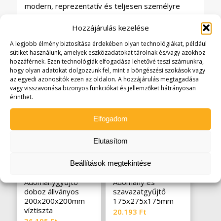
modern, reprezentatív és teljesen személyre
szabható, az arany hajlított talpas plexi díj elegáns
Hozzájárulás kezelése
választás lehet különleges alkalmakra.
A legjobb élmény biztosítása érdekében olyan technológiákat, például
sütiket használunk, amelyek eszközadatokat tárolnak és/vagy azokhoz
hozzáférnek. Ezen technológiák elfogadása lehetővé teszi számunkra,
hogy olyan adatokat dolgozzunk fel, mint a böngészési szokások vagy
az egyedi azonosítók ezen az oldalon. A hozzájárulás megtagadása
vagy visszavonása bizonyos funkciókat és jellemzőket hátrányosan
Kapcsolódó termékek
érinthet.
Elfogadom
Elutasítom
Beállítások megtekintése
Adománygyűjtő
Adomány és
doboz állványos
szavazatgyűjtő
200x200x200mm –
175x275x175mm
víztiszta
20.193
Ft