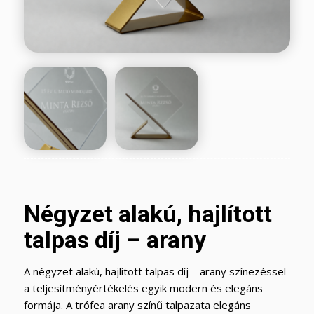
Négyzet alakú, hajlított
talpas díj – arany
A négyzet alakú, hajlított talpas díj – arany színezéssel
a teljesítményértékelés egyik modern és elegáns
formája. A trófea arany színű talpazata elegáns