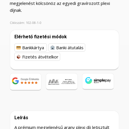
megjelenést kölcsönöz az egyedi gravírozott plexi
díjnak.
Cikkszám:
102-08-1-0
Elérhető fizetési módok
Bankkártya
Banki átutalás
Fizetés átvételkor
Leírás
A prémium megjelenésű arany plexi díj letisztult