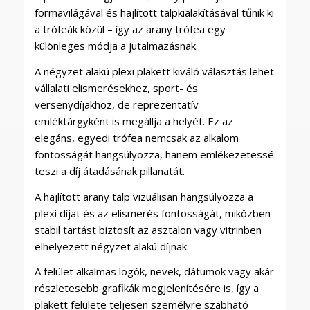
formavilágával és hajlított talpkialakításával tűnik ki
a trófeák közül – így az arany trófea egy
különleges módja a jutalmazásnak.
A négyzet alakú plexi plakett kiváló választás lehet
vállalati elismerésekhez, sport- és
versenydíjakhoz, de reprezentatív
emléktárgyként is megállja a helyét. Ez az
elegáns, egyedi trófea nemcsak az alkalom
fontosságát hangsúlyozza, hanem emlékezetessé
teszi a díj átadásának pillanatát.
A hajlított arany talp vizuálisan hangsúlyozza a
plexi díjat és az elismerés fontosságát, miközben
stabil tartást biztosít az asztalon vagy vitrinben
elhelyezett négyzet alakú díjnak.
A felület alkalmas logók, nevek, dátumok vagy akár
részletesebb grafikák megjelenítésére is, így a
plakett felülete teljesen személyre szabható