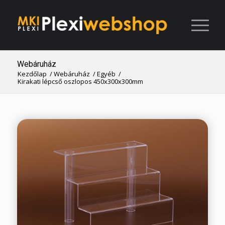
Webáruház
Kezdőlap
/
Webáruház
/
Egyéb
/
Kirakati lépcső oszlopos 450x300x300mm