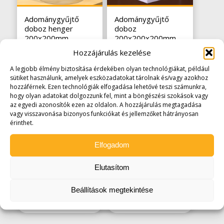
Adománygyűjtő
Adománygyűjtő
doboz henger
doboz
200x200mm
200x200x200mm
opál
18.923
Ft
Hozzájárulás kezelése
17.653
Ft
(
14.900
Ft
+áfa)
A legjobb élmény biztosítása érdekében olyan technológiákat, például
(
13.900
Ft
+áfa)
sütiket használunk, amelyek eszközadatokat tárolnak és/vagy azokhoz
hozzáférnek. Ezen technológiák elfogadása lehetővé teszi számunkra,
hogy olyan adatokat dolgozzunk fel, mint a böngészési szokások vagy
az egyedi azonosítók ezen az oldalon. A hozzájárulás megtagadása
vagy visszavonása bizonyos funkciókat és jellemzőket hátrányosan
érinthet.
Elfogadom
Díszdoboz
Díszdoboz
Elutasítom
158x158mm
120x90mm
6.604
Ft
(
5.200
Ft
1.842
Ft
(
1.450
Ft
Beállítások megtekintése
+áfa)
+áfa)