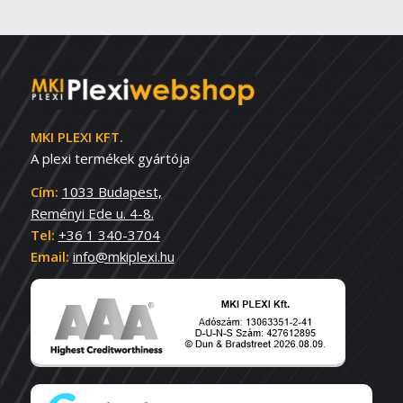
MKI PLEXI KFT.
A plexi termékek gyártója
Cím:
1033 Budapest,
Reményi Ede u. 4-8.
Tel:
+36 1 340-3704
Email:
info@mkiplexi.hu