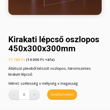
Kirakati lépcső oszlopos
450x300x300mm
17.780
Ft
(
14.000
Ft
+áfa)
Átlátszó plexiből készült oszlopos, háromszintes
kirakati lépcső.
Méret: szélesség x mélység x magasság
Kosárba teszem