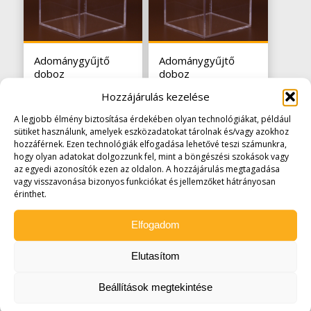
Adománygyűjtő
Adománygyűjtő
doboz
doboz
500x500x500mm
300x300x300mm
Hozzájárulás kezelése
82.550
Ft
27.813
Ft
(
65.000
Ft
+áfa)
(
21.900
Ft
+áfa)
A legjobb élmény biztosítása érdekében olyan technológiákat, például
sütiket használunk, amelyek eszközadatokat tárolnak és/vagy azokhoz
hozzáférnek. Ezen technológiák elfogadása lehetővé teszi számunkra,
hogy olyan adatokat dolgozzunk fel, mint a böngészési szokások vagy
az egyedi azonosítók ezen az oldalon. A hozzájárulás megtagadása
vagy visszavonása bizonyos funkciókat és jellemzőket hátrányosan
érinthet.
Elfogadom
Gravírozott plexi díj
Adománygyűjtő
Elutasítom
fa talppal
doboz állványos
300x300x300mm –
Beállítások megtekintése
víztiszta
47.625
Ft