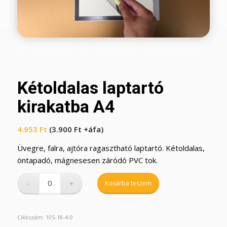
Kétoldalas laptartó
kirakatba A4
4.953
Ft
(
3.900
Ft
+áfa)
Üvegre, falra, ajtóra ragasztható laptartó. Kétoldalas,
öntapadó, mágnesesen záródó PVC tok.
Kosárba teszem
Cikkszám:
105-18-4-0