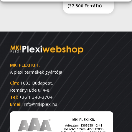
(
37.500
Ft
+áfa)
MKI PLEXI KFT.
A plexi termékek gyártója
Cím:
1033 Budapest,
Reményi Ede u. 4-8.
Tel:
+36 1 340-3704
Email:
info@mkiplexi.hu