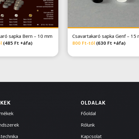
karó sapka Bern – 10 mm
Csavartakaró sapka Genf – 15
ól
(485 Ft +áfa)
800
Ft
-tól
(630 Ft +áfa)
KEK
OLDALAK
rmékek
Főoldal
endszerek
Rólunk
technika
Kapcsolat