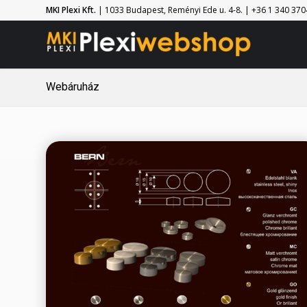
MKI Plexi Kft.
| 1033 Budapest, Reményi Ede u. 4-8. | +36 1 340 3704 
Webáruház