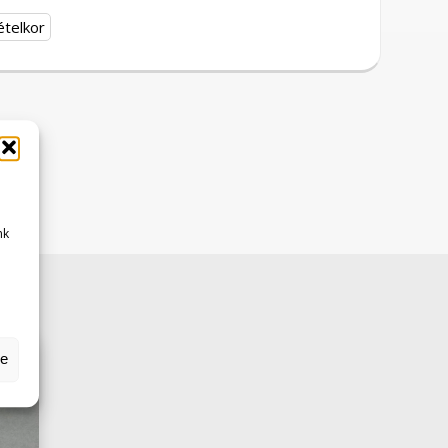
ételkor
nk
se