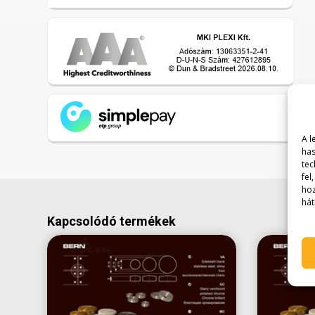
A l
has
tec
fel
hoz
hát
Kapcsolódó termékek