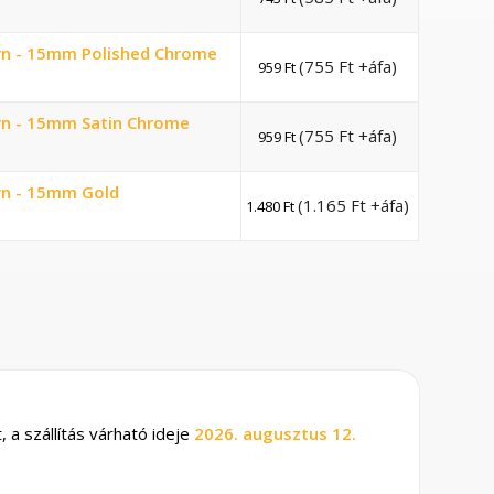
rn - 15mm Polished Chrome
(
755
Ft
+áfa)
959
Ft
rn - 15mm Satin Chrome
(
755
Ft
+áfa)
959
Ft
rn - 15mm Gold
(
1.165
Ft
+áfa)
1.480
Ft
 a szállítás várható ideje
2026. augusztus 12.