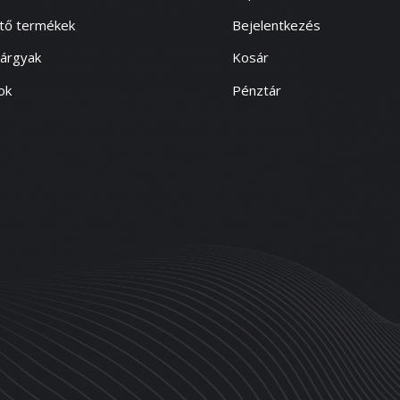
ítő termékek
Bejelentkezés
tárgyak
Kosár
ok
Pénztár