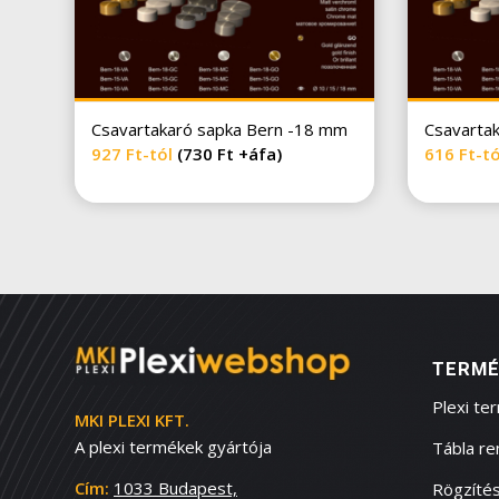
Csavartakaró sapka Bern -18 mm
Csavarta
927
Ft
-tól
(730 Ft +áfa)
616
Ft
-t
TERMÉ
Plexi te
MKI PLEXI KFT.
A plexi termékek gyártója
Tábla r
Cím:
1033 Budapest,
Rögzítés