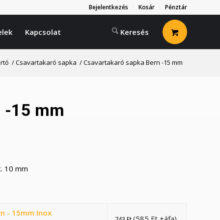
Bejelentkezés
Kosár
Pénztár
elek
Kapcsolat
artó
/
Csavartakaró sapka
/
Csavartakaró sapka Bern -15 mm
n -15 mm
x. 10 mm
rn - 15mm Inox
(
585
Ft
+áfa)
743
Ft