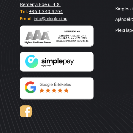
Reményi Ede u. 4-8.
Kiegész
Tel:
+36 1 340-3704
Email:
info@mkiplexi.hu
Ajándék
Plexi lap