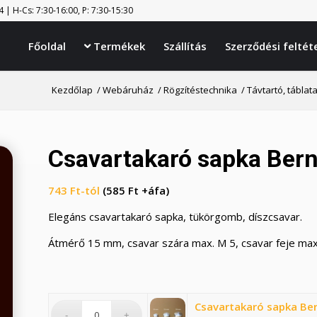
| H-Cs: 7:30-16:00, P: 7:30-15:30
Főoldal
Termékek
Szállítás
Szerződési feltét

Kezdőlap
/
Webáruház
/
Rögzítéstechnika
/
Távtartó, táblat
Csavartakaró sapka Ber
743
Ft
-tól
(585 Ft +áfa)
Elegáns csavartakaró sapka, tükörgomb, díszcsavar.
Átmérő 15 mm, csavar szára max. M 5, csavar feje ma
Csavartakaró sapka Be