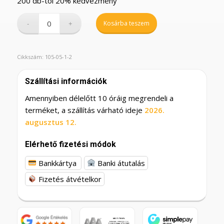
200 db-tól 20% kedvezmény
Kosárba teszem
Cikkszám:
105-05-1-2
Szállítási információk
Amennyiben délelőtt 10 óráig megrendeli a
terméket, a szállítás várható ideje
2026.
augusztus 12.
Elérhető fizetési módok
Bankkártya
Banki átutalás
Fizetés átvételkor