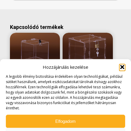
Kapcsolódó termékek
Hozzájárulás kezelése
A legjobb élmény biztosítása érdekében olyan technológiákat, például
Adománygyűjtő
Adománygyűjtő
sütiket használunk, amelyek eszközadatokat tárolnak és/vagy azokhoz
doboz
doboz lapraszerelt
hozzáférnek. Ezen technológiák elfogadása lehetővé teszi számunkra,
400x400x400mm
150mm
hogy olyan adatokat dolgozzunk fel, mint a böngészési szokások vagy
62.230
Ft
8.255
Ft
(
6.500
Ft
az egyedi azonosítók ezen az oldalon. A hozzájárulás megtagadása
(
49.000
Ft
+áfa)
+áfa)
vagy visszavonása bizonyos funkciókat és jellemzőket hátrányosan
érinthet.
Elfogadom