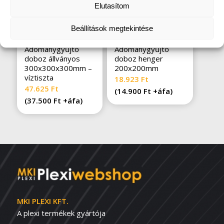
Elutasítom
Beállítások megtekintése
Adománygyűjtő
Adománygyűjtő
doboz állványos
doboz henger
300x300x300mm –
200x200mm
víztiszta
18.923
Ft
47.625
Ft
(
14.900
Ft
+áfa)
(
37.500
Ft
+áfa)
MKI PLEXI KFT.
A plexi termékek gyártója