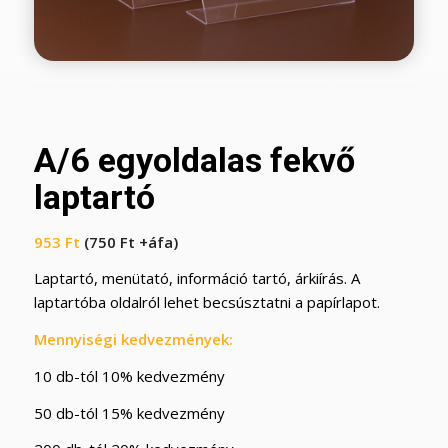
A/6 egyoldalas fekvő
laptartó
953
Ft
(
750
Ft
+áfa)
Laptartó, menütató, információ tartó, árkiírás. A
laptartóba oldalról lehet becsúsztatni a papírlapot.
Mennyiségi kedvezmények:
10 db-tól 10% kedvezmény
50 db-tól 15% kedvezmény