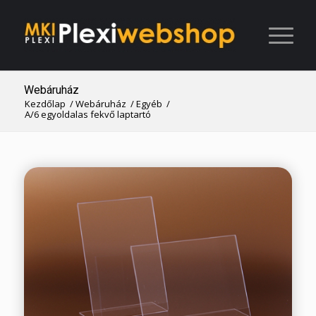
Webáruház
Kezdőlap
/
Webáruház
/
Egyéb
/
A/6 egyoldalas fekvő laptartó