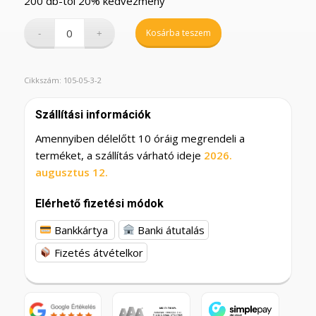
200 db-tól 20% kedvezmény
Kosárba teszem
Cikkszám:
105-05-3-2
Szállítási információk
Amennyiben délelőtt 10 óráig megrendeli a
terméket, a szállítás várható ideje
2026.
augusztus 12.
Elérhető fizetési módok
Bankkártya
Banki átutalás
Fizetés átvételkor