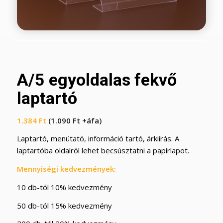
A/5 egyoldalas fekvő
laptartó
1.384
Ft
(
1.090
Ft
+áfa)
Laptartó, menütató, információ tartó, árkiírás. A
laptartóba oldalról lehet becsúsztatni a papírlapot.
Mennyiségi kedvezmények:
10 db-tól 10% kedvezmény
50 db-tól 15% kedvezmény