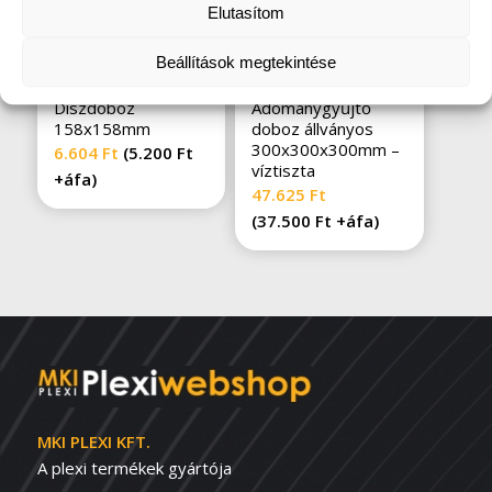
Elutasítom
Beállítások megtekintése
Díszdoboz
Adománygyűjtő
158x158mm
doboz állványos
300x300x300mm –
6.604
Ft
(
5.200
Ft
víztiszta
+áfa)
47.625
Ft
(
37.500
Ft
+áfa)
MKI PLEXI KFT.
A plexi termékek gyártója