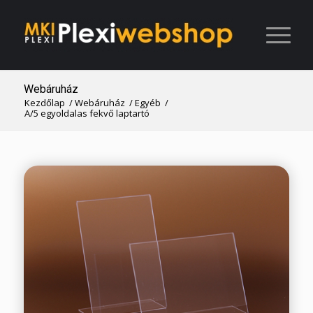
Webáruház
Kezdőlap
/
Webáruház
/
Egyéb
/
A/5 egyoldalas fekvő laptartó