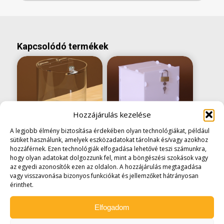
Kapcsolódó termékek
Hozzájárulás kezelése
A legjobb élmény biztosítása érdekében olyan technológiákat, például
Adománygyűjtő
Adománygyűjtő
sütiket használunk, amelyek eszközadatokat tárolnak és/vagy azokhoz
doboz henger
doboz lapraszerelt
hozzáférnek. Ezen technológiák elfogadása lehetővé teszi számunkra,
200x200mm
150 mm – opál
hogy olyan adatokat dolgozzunk fel, mint a böngészési szokások vagy
18.923
Ft
8.890
Ft
(
7.000
Ft
az egyedi azonosítók ezen az oldalon. A hozzájárulás megtagadása
(
14.900
Ft
+áfa)
+áfa)
vagy visszavonása bizonyos funkciókat és jellemzőket hátrányosan
érinthet.
Elfogadom