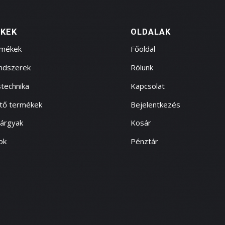
KEK
OLDALAK
rmékek
Főoldal
endszerek
Rólunk
technika
Kapcsolat
ítő termékek
Bejelentkezés
tárgyak
Kosár
ok
Pénztár