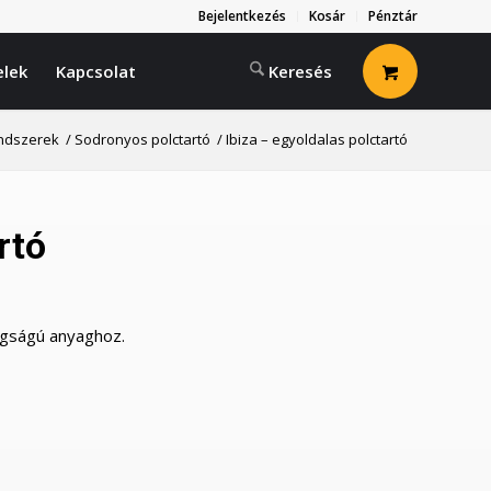
Bejelentkezés
Kosár
Pénztár
elek
Kapcsolat
ndszerek
/
Sodronyos polctartó
/
Ibiza – egyoldalas polctartó
rtó
agságú anyaghoz.