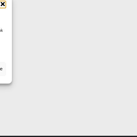
nk
se