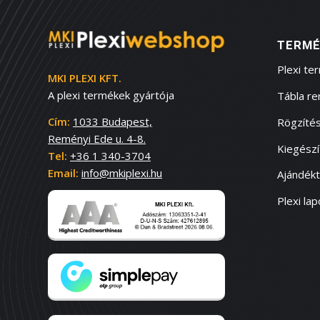
TERMÉ
Plexi te
MKI PLEXI KFT.
A plexi termékek gyártója
Tábla r
Cím:
1033 Budapest,
Rögzítés
Reményi Ede u. 4-8.
Kiegész
Tel:
+36 1 340-3704
Email:
info@mkiplexi.hu
Ajándék
Plexi lap