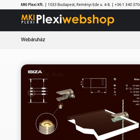
MKI Plexi Kft.
| 1033 Budapest, Reményi Ede u. 4-8. | +36 1 340 3704 
Webáruház