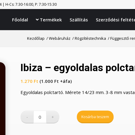
| H-Cs: 7:30-16:00, P: 7:30-15:30
Főoldal
Termékek
Szállítás
Szerződési feltét

Kezdőlap
/
Webáruház
/
Rögzítéstechnika
/
Függesztő re
Ibiza – egyoldalas polcta
1.270
Ft
(
1.000
Ft
+áfa)
Egyoldalas polctartó. Mérete 14/23 mm. 3-8 mm vast
Kosárba teszem