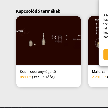
Kapcsolódó termékek
A l
has
tec
fel
hoz
hát
Kos – sodronyrögzítő
Mallorca 
451
Ft
(
355
Ft
+áfa)
2.210
Ft