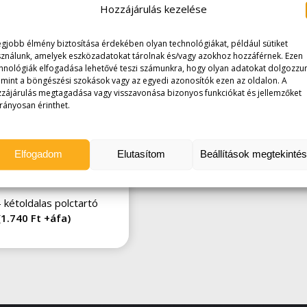
Hozzájárulás kezelése
egjobb élmény biztosítása érdekében olyan technológiákat, például sütiket
ználunk, amelyek eszközadatokat tárolnak és/vagy azokhoz hozzáférnek. Ezen
hnológiák elfogadása lehetővé teszi számunkra, hogy olyan adatokat dolgozzu
, mint a böngészési szokások vagy az egyedi azonosítók ezen az oldalon. A
zájárulás megtagadása vagy visszavonása bizonyos funkciókat és jellemzőket
rányosan érinthet.
Elfogadom
Elutasítom
Beállítások megtekinté
– kétoldalas polctartó
(
1.740
Ft
+áfa)