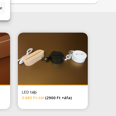
se
LED talp
3.683
Ft
-tól
(2900 Ft +áfa)