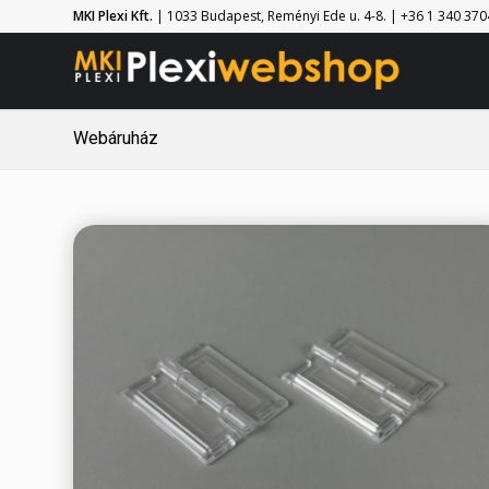
MKI Plexi Kft.
| 1033 Budapest, Reményi Ede u. 4-8. | +36 1 340 3704 
Webáruház