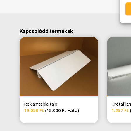
Kapcsolódó termékek
Reklámtábla talp
Krétafilc
19.050
Ft
(
15.000
Ft
+áfa)
1.257
Ft