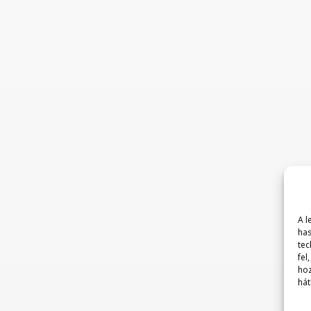
A l
has
tec
fel
hoz
hát