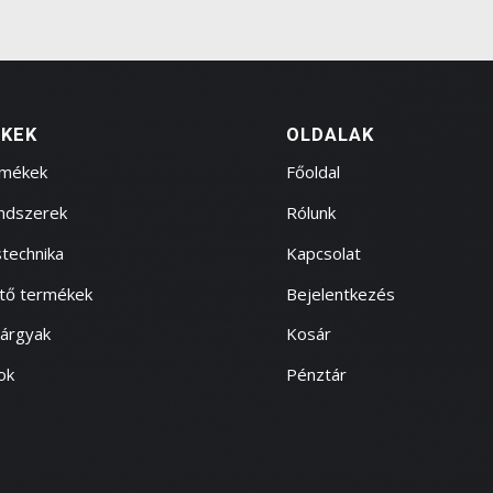
KEK
OLDALAK
rmékek
Főoldal
endszerek
Rólunk
technika
Kapcsolat
ítő termékek
Bejelentkezés
tárgyak
Kosár
ok
Pénztár