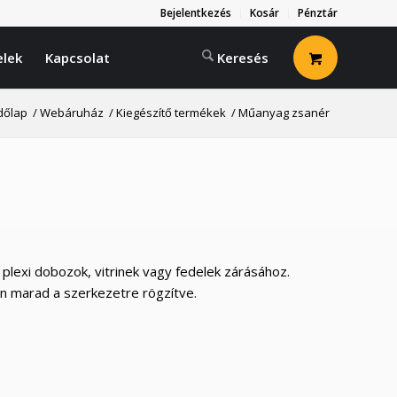
Bejelentkezés
Kosár
Pénztár
elek
Kapcsolat
dőlap
/
Webáruház
/
Kiegészítő termékek
/
Műanyag zsanér
plexi dobozok, vitrinek vagy fedelek zárásához.
en marad a szerkezetre rögzítve.