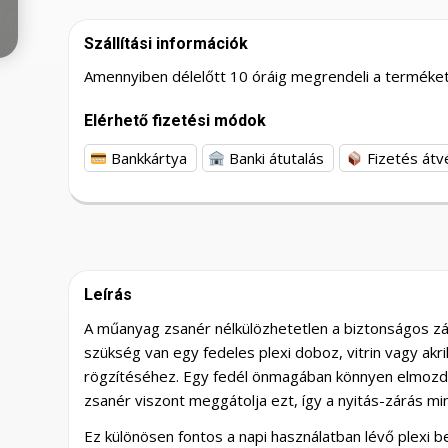
Szállítási információk
Amennyiben délelőtt 10 óráig megrendeli a terméket,
Elérhető fizetési módok
Bankkártya
Banki átutalás
Fizetés átv
Leírás
A műanyag zsanér nélkülözhetetlen a biztonságos zá
szükség van egy fedeles plexi doboz, vitrin vagy akri
rögzítéséhez. Egy fedél önmagában könnyen elmozdul
zsanér viszont meggátolja ezt, így a nyitás-zárás min
Ez különösen fontos a napi használatban lévő plexi b