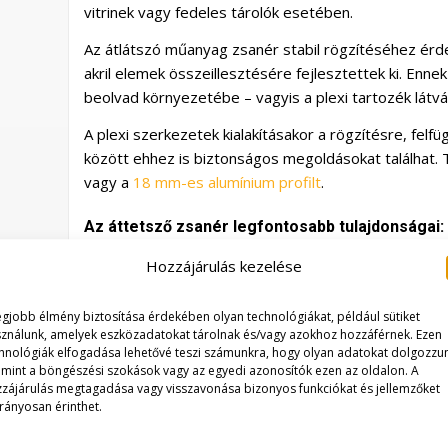
vitrinek vagy fedeles tárolók esetében.
Az átlátszó műanyag zsanér stabil rögzítéséhez érde
akril elemek összeillesztésére fejlesztettek ki. Enne
beolvad környezetébe – vagyis a plexi tartozék látv
A plexi szerkezetek kialakításakor a rögzítésre, felf
között ehhez is biztonságos megoldásokat találhat. 
vagy a
18 mm-es alumínium profilt
.
Az áttetsző zsanér legfontosabb tulajdonságai:
plexi ragasztóval rögzíthető
Hozzájárulás kezelése
Mérete: 45 × 40 mm
átlátszó kialakítás a diszkrét megjelenésért
egjobb élmény biztosítása érdekében olyan technológiákat, például sütiket
plexi dobozokhoz, vitrinekhez és nyitható fedele
ználunk, amelyek eszközadatokat tárolnak és/vagy azokhoz hozzáférnek. Ezen
könnyű, mégis stabil műanyag szerelvény
hnológiák elfogadása lehetővé teszi számunkra, hogy olyan adatokat dolgozzu
, mint a böngészési szokások vagy az egyedi azonosítók ezen az oldalon. A
zájárulás megtagadása vagy visszavonása bizonyos funkciókat és jellemzőket
Ha nyitható plexi szerkezetet szeretne kialakítani va
rányosan érinthet.
praktikus és esztétikus megoldást jelent.