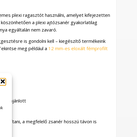
mes plexi ragasztót használni, amelyet kifejezetten
k köszönhetően a plexi ajtózsanér gyakorlatilag
ánya egyáltalán nem zavaró.
üggesztésre is gondolni kell – kiegészítő termékeink
Tekintse meg például a
12 mm-es eloxált fémprofilt
khez ajánlott
nk
gy javítani, a megfelelő zsanér hosszú távon is