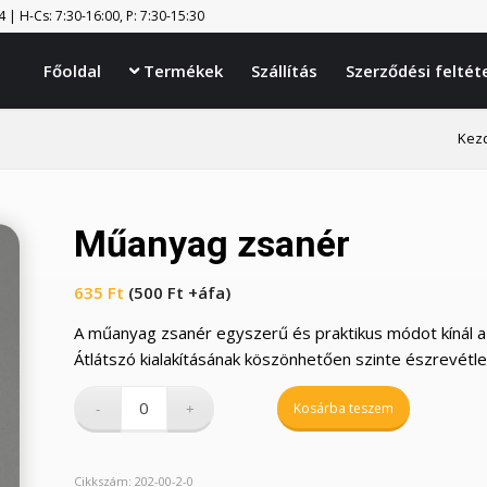
| H-Cs: 7:30-16:00, P: 7:30-15:30
Főoldal
Termékek
Szállítás
Szerződési feltét

Kez
Műanyag zsanér
635
Ft
(
500
Ft
+áfa)
A műanyag zsanér egyszerű és praktikus módot kínál a 
Átlátszó kialakításának köszönhetően szinte észrevétl
Kosárba teszem
Cikkszám:
202-00-2-0