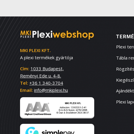
TERMÉ
Plexi te
MKI PLEXI KFT.
A plexi termékek gyártója
Tábla r
Cím:
1033 Budapest,
Rögzítés
Reményi Ede u. 4-8.
Kiegész
Tel:
+36 1 340-3704
Email:
info@mkiplexi.hu
Ajándék
Plexi lap