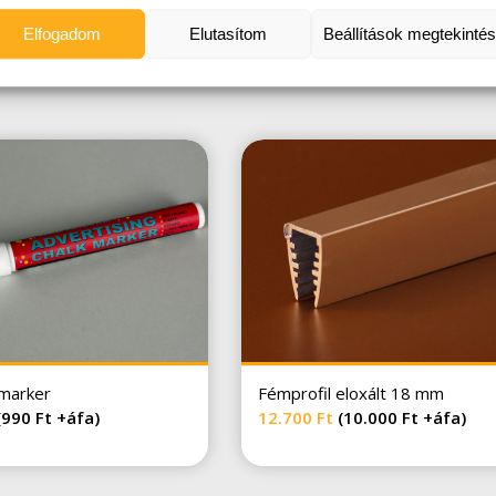
Elfogadom
Elutasítom
Beállítások megtekinté
/marker
Fémprofil eloxált 18 mm
(
990
Ft
+áfa)
12.700
Ft
(
10.000
Ft
+áfa)