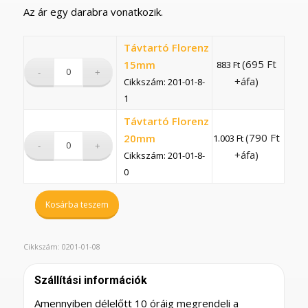
Az ár egy darabra vonatkozik.
Távtartó Florenz
(
695
Ft
15mm
883
Ft
+áfa)
Cikkszám: 201-01-8-
1
Távtartó Florenz
(
790
Ft
20mm
1.003
Ft
+áfa)
Cikkszám: 201-01-8-
0
Kosárba teszem
Cikkszám:
0201-01-08
Szállítási információk
Amennyiben délelőtt 10 óráig megrendeli a