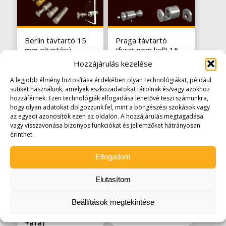
Berlin távtartó 15
Praga távtartó
mm eltartású
(furat nem kell) 15
mm eltartású
902
Ft
-tól
(710 Ft
Hozzájárulás kezelése
2.096
Ft
(
1.650
Ft
+áfa)
A legjobb élmény biztosítása érdekében olyan technológiákat, például
+áfa)
sütiket használunk, amelyek eszközadatokat tárolnak és/vagy azokhoz
hozzáférnek. Ezen technológiák elfogadása lehetővé teszi számunkra,
hogy olyan adatokat dolgozzunk fel, mint a böngészési szokások vagy
az egyedi azonosítók ezen az oldalon. A hozzájárulás megtagadása
vagy visszavonása bizonyos funkciókat és jellemzőket hátrányosan
érinthet.
Elfogadom
Liverpool távtartó
Wien távtartó 10
Elutasítom
15-25 mm
mm eltartású
eltartásig
838
Ft
-tól
(660 Ft
Beállítások megtekintése
1.232
Ft
-tól
(970 Ft
+áfa)
+áfa)