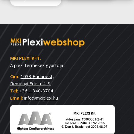
MKI PLEXI KFT.
A plexi termékek gyártója
Cím:
1033 Budapest,
Reményi Ede u. 4-8.
Tel:
+36 1 340-3704
Email:
info@mkiplexi.hu