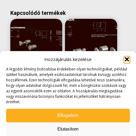
Kapcsolódó termékek
Hozzájárulás kezelése
Nürnberg távtartó
Praga távtartó
A legjobb élmény biztosítása érdekében olyan technológiákat, például
(furat nem kell) 16
(furat nem kell) 15
sütiket használunk, amelyek eszközadatokat tárolnak és/vagy azokhoz
mm eltartású
mm eltartású
hozzáférnek. Ezen technológiák elfogadása lehetővé teszi számunkra,
1.187
Ft
-tól
(935 Ft
2.096
Ft
(
1.650
Ft
hogy olyan adatokat dolgozzunk fel, mint a böngészési szokások vagy
az egyedi azonosítók ezen az oldalon. A hozzájárulás megtagadása
+áfa)
+áfa)
vagy visszavonása bizonyos funkciókat és jellemzőket hátrányosan
érinthet.
Elfogadom
Elutasítom