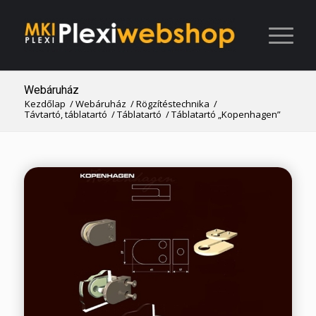
Webáruház
Kezdőlap
/
Webáruház
/
Rögzítéstechnika
/
Távtartó, táblatartó
/
Táblatartó
/
Táblatartó „Kopenhagen”