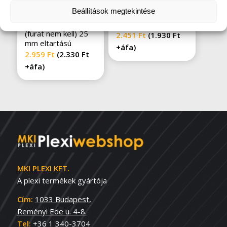
Beállítások megtekintése
Palermo távtartó
Poznan táblatartó
(furat nem kell) 25
2.451
Ft
(
1.930
Ft
mm eltartású
+áfa)
2.959
Ft
(
2.330
Ft
+áfa)
MKI PLEXI KFT.
A plexi termékek gyártója
Cím:
1033 Budapest,
Reményi Ede u. 4-8.
Tel:
+36 1 340-3704