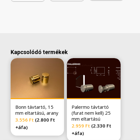
Kapcsolódó termékek
Bonn távtartó, 15
Palermo távtartó
mm eltartású, arany
(furat nem kell) 25
mm eltartású
3.556
Ft
(
2.800
Ft
2.959
Ft
(
2.330
Ft
+áfa)
+áfa)