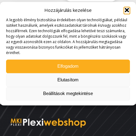
Hozzájárulás kezelése
A legjobb élmény biztosítása érdekében olyan technológiákat, például
sütiket használunk, amelyek eszközadatokat tárolnak és/vagy azokhoz
hozzáférnek. Ezen technológiák elfogadása lehetővé teszi számunkra,
hogy olyan adatokat dolgozzunk fel, mint a böngészési szokások vagy
az egyedi azonosítók ezen az oldalon. A hozzájárulás megtagadása
vagy visszavonása bizonyos funkciókat és jellemzőket hátrányosan
Wien távtartó 10
Alumínium távtartó
érinthet.
mm eltartású
13-19 mm
eltartásig
838
Ft
-tól
(660 Ft
Elfogadom
686
Ft
-tól
(540 Ft
+áfa)
+áfa)
Elutasítom
Beállítások megtekintése