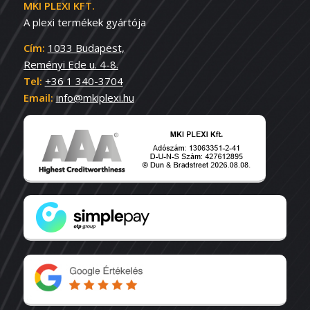
MKI PLEXI KFT.
A plexi termékek gyártója
Cím:
1033 Budapest,
Reményi Ede u. 4-8.
Tel:
+36 1 340-3704
Email:
info@mkiplexi.hu