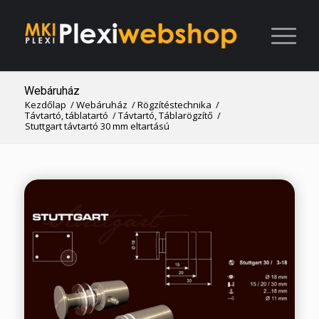
Webáruház
Kezdőlap
/
Webáruház
/
Rögzítéstechnika
/
Távtartó, táblatartó
/
Távtartó, Táblarögzítő
/
Stuttgart távtartó 30 mm eltartású