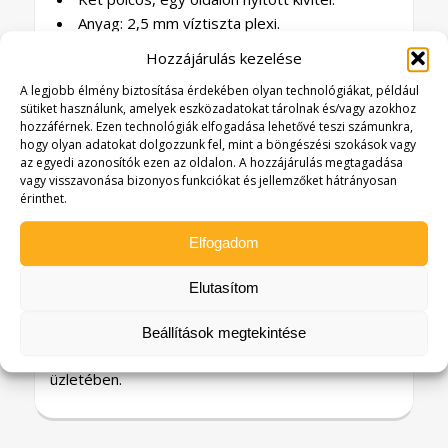
Anyag: 2,5 mm víztiszta plexi.
Vitrin mérete: 265 x 163 x 400 mm
Hozzájárulás kezelése
(szélesség x mélység x magasság)
A legjobb élmény biztosítása érdekében olyan technológiákat, például
Polc közök: 130 mm
sütiket használunk, amelyek eszközadatokat tárolnak és/vagy azokhoz
Korona mérete: szélesség 210 mm x
hozzáférnek. Ezen technológiák elfogadása lehetővé teszi számunkra,
magasság 75 mm
hogy olyan adatokat dolgozzunk fel, mint a böngészési szokások vagy
az egyedi azonosítók ezen az oldalon. A hozzájárulás megtagadása
A plexi display segíti a rendezett és
vagy visszavonása bizonyos funkciókat és jellemzőket hátrányosan
esztétikus termékbemutatást, miközben védi is a
érinthet.
kihelyezett termékeket.
Könnyen tisztítható felület.
Elfogadom
A kétpolcos patika display ideális választás lehet,
Elutasítom
ha a termékbemutatás mellett a rendezett,
professzionális megjelenés és a
Beállítások megtekintése
márkakommunikáció is fontos szempont
üzletében.