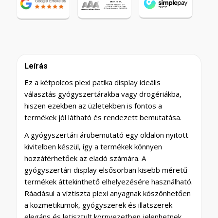
Leírás
Ez a kétpolcos plexi patika display ideális
választás gyógyszertárakba vagy drogériákba,
hiszen ezekben az üzletekben is fontos a
termékek jól látható és rendezett bemutatása.
A gyógyszertári árubemutató egy oldalon nyitott
kivitelben készül, így a termékek könnyen
hozzáférhetőek az eladó számára. A
gyógyszertári display elsősorban kisebb méretű
termékek áttekinthető elhelyezésére használható.
Ráadásul a víztiszta plexi anyagnak köszönhetően
a kozmetikumok, gyógyszerek és illatszerek
elegáns és letisztult környezetben jelenhetnek