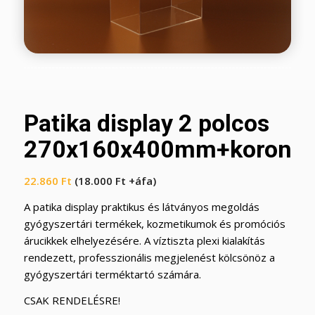
Patika display 2 polcos
270x160x400mm+korona
22.860
Ft
(
18.000
Ft
+áfa)
A patika display praktikus és látványos megoldás
gyógyszertári termékek, kozmetikumok és promóciós
árucikkek elhelyezésére. A víztiszta plexi kialakítás
rendezett, professzionális megjelenést kölcsönöz a
gyógyszertári terméktartó számára.
CSAK RENDELÉSRE!