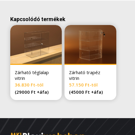
Kapcsolódó termékek
Zárható téglalap
Zárható trapéz
vitrin
vitrin
36.830
Ft
-tól
57.150
Ft
-tól
(29000 Ft +áfa)
(45000 Ft +áfa)