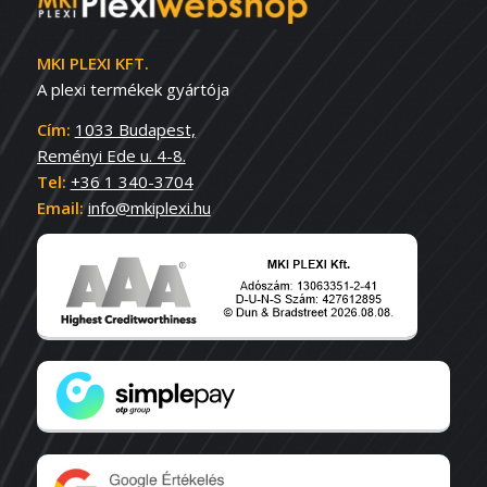
MKI PLEXI KFT.
A plexi termékek gyártója
Cím:
1033 Budapest,
Reményi Ede u. 4-8.
Tel:
+36 1 340-3704
Email:
info@mkiplexi.hu