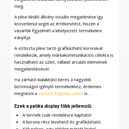
meg.
A plexi kínáló állvány vizuális megjelenése így
közvetlenül segíti az értékesítést, hiszen a
vásárlók figyelmét a kihelyezett termékekre
irányítja.
A víztiszta plexi tartó grafikázható koronával
rendelkezik, amely márkakommunikációs célokra is
használható az üzlet, vállalat arculati elemeinek
megjelenítésével.
Ha zárható kialakítást keres a nagyobb
biztonságot igénylő termékekhez, érdemes
megnézni a
zárható téglalap vitrint
is.
Ezek a patika display főbb jellemzői:
A termék csak rendelésre kapható!
A korona rész levehető és grafikázható.
Két polcos, egy oldalon nyitott kivitel.