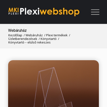
Webáruház
Kezdőlap
/
Webáruház
/
Plexi termékek
/
Üzletberendezések
/
Könyvtartó
/
Könyvtartó – elülső rekeszes