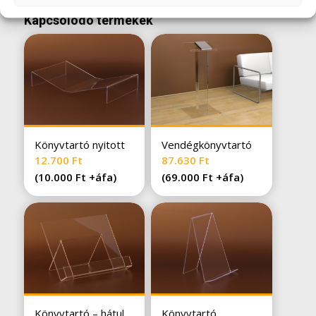
Kapcsolódó termékek
Könyvtartó nyitott
Vendégkönyvtartó
12.700
Ft
87.630
Ft
(
10.000
Ft
+áfa)
(
69.000
Ft
+áfa)
Könyvtartó – hátul
Könyvtartó