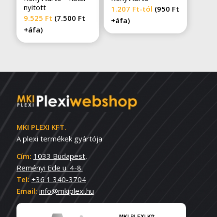
nyitott
1.207
Ft
-tól
(950 Ft
9.525
Ft
(
7.500
Ft
+áfa)
+áfa)
MKI PLEXI KFT.
A plexi termékek gyártója
Cím:
1033 Budapest,
Reményi Ede u. 4-8.
Tel:
+36 1 340-3704
Email:
info@mkiplexi.hu