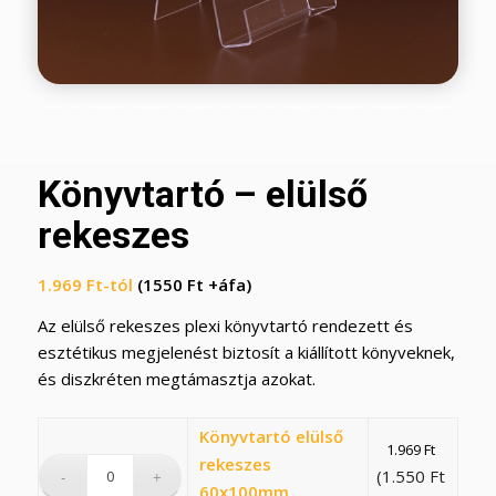
Könyvtartó – elülső
rekeszes
1.969
Ft
-tól
(1550 Ft +áfa)
Az elülső rekeszes plexi könyvtartó rendezett és
esztétikus megjelenést biztosít a kiállított könyveknek,
és diszkréten megtámasztja azokat.
Könyvtartó elülső
1.969
Ft
rekeszes
(
1.550
Ft
60x100mm