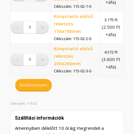
+áfa)
Cikkszám: 115-02-1-0
Könyvtartó elülső
3.175
Ft
rekeszes
(
2.500
Ft
150x180mm
+áfa)
Cikkszám: 115-02-2-0
Könyvtartó elülső
4.572
Ft
rekeszes
(
3.600
Ft
200x260mm
+áfa)
Cikkszám: 115-02-3-0
Kosárba teszem
Cikkszám:
115-02
Szállítási információk
Amennyiben délelőtt 10 óráig megrendeli a