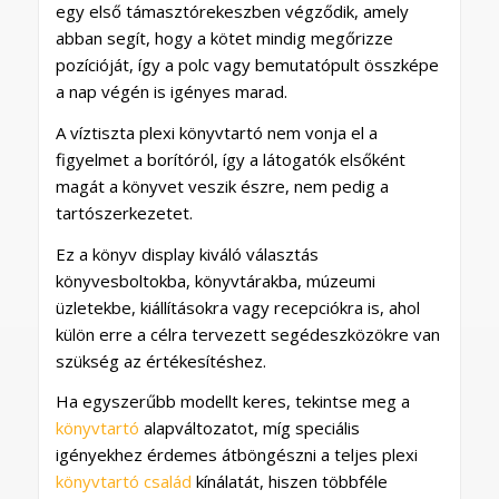
egy első támasztórekeszben végződik, amely
abban segít, hogy a kötet mindig megőrizze
pozícióját, így a polc vagy bemutatópult összképe
a nap végén is igényes marad.
A víztiszta plexi könyvtartó nem vonja el a
figyelmet a borítóról, így a látogatók elsőként
magát a könyvet veszik észre, nem pedig a
tartószerkezetet.
Ez a könyv display kiváló választás
könyvesboltokba, könyvtárakba, múzeumi
üzletekbe, kiállításokra vagy recepciókra is, ahol
külön erre a célra tervezett segédeszközökre van
szükség az értékesítéshez.
Ha egyszerűbb modellt keres, tekintse meg a
könyvtartó
alapváltozatot, míg speciális
igényekhez érdemes átböngészni a teljes plexi
könyvtartó család
kínálatát, hiszen többféle