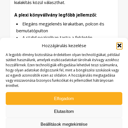
kialakítás közül választhat.
A plexi könyvállvány legfőbb jellemzői:
Elegáns megjelenés kirakatban, polcon és
bemutatópulton
A stabil pozícióban tartja a felületén
elhelyezett köteteket
Hozzájárulás kezelése
3 mm vastag víztiszta plexiből készül
A legjobb élmény biztosítása érdekében olyan technológiákat, például
Könyvek, CD-k, DVD-k és kisebb termékek
sütiket használunk, amelyek eszközadatokat tárolnak és/vagy azokhoz
bemutatására használható
hozzáférnek. Ezen technológiák elfogadása lehetővé teszi számunkra,
hogy olyan adatokat dolgozzunk fel, mint a böngészési szokások vagy
Egyedi méretben és kivitelben is rendelhető
az egyedi azonosítók ezen az oldalon. A hozzájárulás megtagadása
vagy visszavonása bizonyos funkciókat és jellemzőket hátrányosan
Ha fontos, hogy a kiemelt könyvek 0-24-ben
érinthet.
professzionális benyomást keltsenek, ez az elülső
rekeszes könyvtartó lehet a megfelelő segítség.
Elfogadom
Elutasítom
Beállítások megtekintése