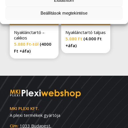
Elutasítom
Beállítások megtekintése
Nyaklánctartó –
Nyaklánctartó talpas
cakkos
5.080
Ft
(
4.000
Ft
5.080
Ft
-tól
(4000
+áfa)
Ft +áfa)
MKI PLEXI KFT.
A plexi termékek gyártója
Cím:
1033 Budapest,