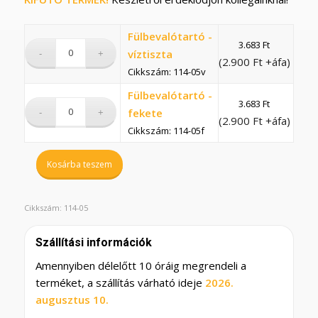
Fülbevalótartó -
3.683
Ft
víztiszta
(
2.900
Ft
+áfa)
Cikkszám: 114-05v
Fülbevalótartó -
3.683
Ft
fekete
(
2.900
Ft
+áfa)
Cikkszám: 114-05f
Kosárba teszem
Cikkszám:
114-05
Szállítási információk
Amennyiben délelőtt 10 óráig megrendeli a
terméket, a szállítás várható ideje
2026.
augusztus 10.