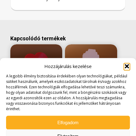
Kapcsolódó termékek
Hozzájárulás kezelése
A legjobb élmény biztosítása érdekében olyan technológiákat, például
sütiket használunk, amelyek eszközadatokat tárolnak és/vagy azokhoz
hozzáférnek. Ezen technológiák elfogadása lehetővé teszi számunkra,
Fülbevalótartó SZÍV
Nyaklánctartó
hogy olyan adatokat dolgozzunk fel, mint a böngészési szokások vagy
forma – PIROS
az egyedi azonosítók ezen az oldalon. A hozzájárulás megtagadása
4.445
Ft
-tól
(3500
vagy visszavonása bizonyos funkciókat és jellemzőket hátrányosan
3.175
Ft
(
2.500
Ft
Ft +áfa)
érinthet.
+áfa)
Elfogadom